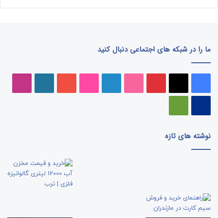
ما را در شبکه های اجتماعی دنبال کنید
فیسبوک
ایکس
پینتریست
دریبببل
لینکداین
تصاویر
یوتیوب
وردپرس
اینست
فلیکر
پی‌پال
گوگل
پلی
نوشته های تازه