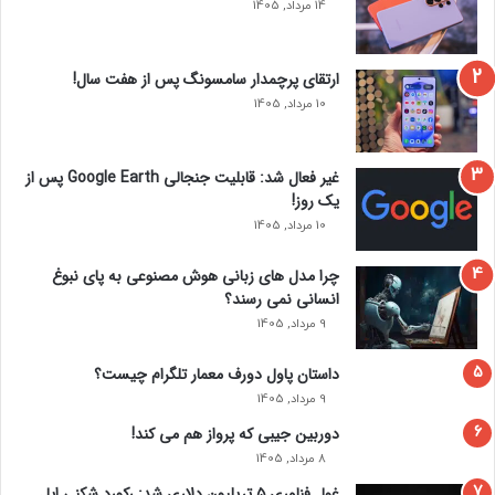
14 مرداد, 1405
ژل ایجاد کنید. با یک برس فوق‌ العاده نازک، خطوط مورب روی هر
د
یک از ناخن‌ هایتان به شکل‌ های مختلف ایجاد کنید، سپس آن‌
ها را با سایه زرد پر زرق و برق بپوشانید.
ارتقای پرچمدار سامسونگ پس از هفت سال!
10 مرداد, 1405
غیر فعال شد: قابلیت جنجالی Google Earth پس از
یک روز!
10 مرداد, 1405
چرا مدل‌ های زبانی هوش مصنوعی به پای نبوغ
انسانی نمی‌ رسند؟
9 مرداد, 1405
داستان پاول دورف معمار تلگرام چیست؟
9 مرداد, 1405
دوربین جیبی که پرواز هم می‌ کند!
8 مرداد, 1405
غول فناوری ۵ تریلیون دلاری شد: رکورد شکنی اپل