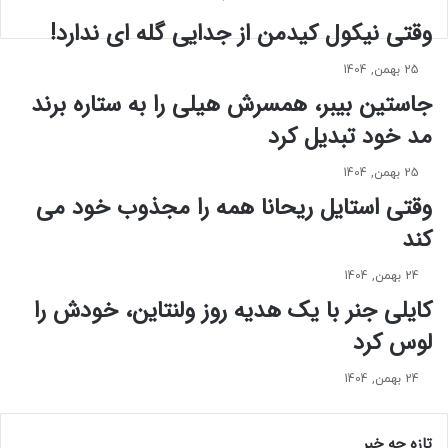
ص
ک
ح
س
وقتی نیکول کیدمن از جدایی گله ای ندارد!
ب
ه
ت
ا
25 بهمن, 1404
د
ی
جاستین بیبر، همسرش هیلی را به ستاره برند
و
ج
س
مد خود تبدیل کرد
د
ت
ی
ا
د
25 بهمن, 1404
ن
د
وقتی استایل ریحانا همه را مجذوب خود می‌
ه
ن
کند
ب
ج
ا
و
ک
ع
24 بهمن, 1404
ل
ا
کایلی جنر با یک هدیه روز ولنتاین، خودش را
ا
ش
لوس کرد
ر
ق
ا
ا
چ
24 بهمن, 1404
ن
ی
ه
ا
ه
تازه چه خبر
م
س