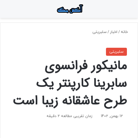
منو
جستجو برای
تغ
خانه
/
اخبار
/
سلبریتی
سلبریتی
مانیکور فرانسوی
سابرینا کارپنتر یک
طرح عاشقانه زیبا است
12 بهمن, 1402
زمان تقریبی مطالعه 2 دقیقه