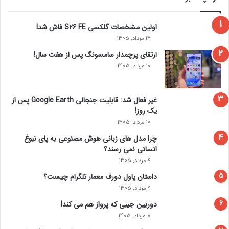
ن
ت
ف
ن
اولین مشخصات گلکسی S26 FE فاش شد!
ی
د
14 مرداد, 1405
ا
س
ارتقای پرچمدار سامسونگ پس از هفت سال!
ت
10 مرداد, 1405
غیر فعال شد: قابلیت جنجالی Google Earth پس از
یک روز!
10 مرداد, 1405
چرا مدل‌ های زبانی هوش مصنوعی به پای نبوغ
انسانی نمی‌ رسند؟
9 مرداد, 1405
داستان پاول دورف معمار تلگرام چیست؟
9 مرداد, 1405
دوربین جیبی که پرواز هم می‌ کند!
8 مرداد, 1405