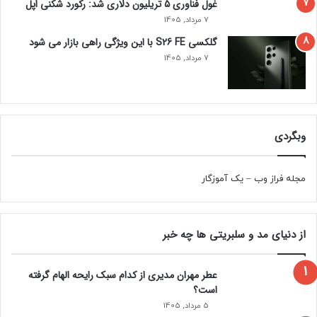
غول فناوری ۵ تریلیون دلاری شد: رکورد شکنی اپل
7 مرداد, 1405
گلکسی S26 FE با این ویژگی راهی بازار می شود
7 مرداد, 1405
وبگردی
مجله فراز وب
–
یک آموزگار
از دنیای مد و سلبریتی ها چه خبر
عطر مهران مدیری از کدام سبک رایحه الهام گرفته
است؟
5 مرداد, 1405