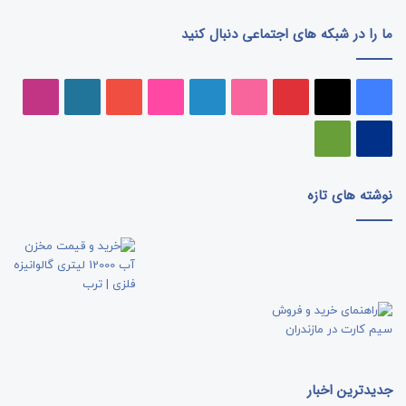
ما را در شبکه های اجتماعی دنبال کنید
فیسبوک
ایکس
پینتریست
دریبببل
لینکداین
تصاویر
یوتیوب
وردپرس
اینست
فلیکر
پی‌پال
گوگل
پلی
نوشته های تازه
جدیدترین اخبار