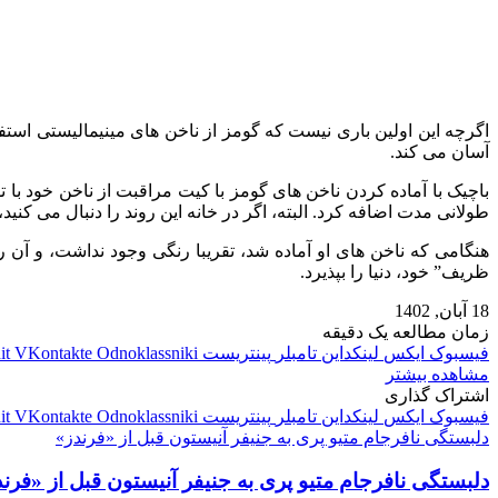
اگرچه این اولین باری نیست که گومز از ناخن های مینیمالیستی استف
آسان می کند.
باچیک با آماده کردن ناخن های گومز با کیت مراقبت از ناخن خود با ت
طولانی مدت اضافه کرد. البته، اگر در خانه این روند را دنبال می‌ کنید،
هنگامی که ناخن‌ های او آماده شد، تقریبا رنگی وجود نداشت، و آن ر
ظریف” خود، دنیا را بپذیرد.
18 آبان, 1402
زمان مطالعه یک دقیقه
فیسبوک
ایکس
لینکداین
تامبلر
پینتریست
Odnoklassniki
VKontakte
it
مشاهده بیشتر
اشتراک گذاری
فیسبوک
ایکس
لینکداین
تامبلر
پینتریست
Odnoklassniki
VKontakte
it
دلبستگی نافرجام متیو پری به جنیفر آنیستون قبل از «فرندز»
دلبستگی نافرجام متیو پری به جنیفر آنیستون قبل از «فرن