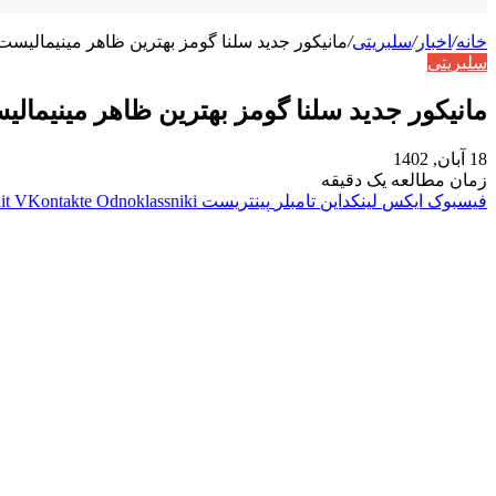
خانه
/
اخبار
/
سلبریتی
/
مانیکور جدید سلنا گومز بهترین ظاهر مینیمالیست
سلبریتی
مانیکور جدید سلنا گومز بهترین ظاهر مینیمال
18 آبان, 1402
زمان مطالعه یک دقیقه
فیسبوک
ایکس
لینکداین
تامبلر
پینتریست
Odnoklassniki
VKontakte
it