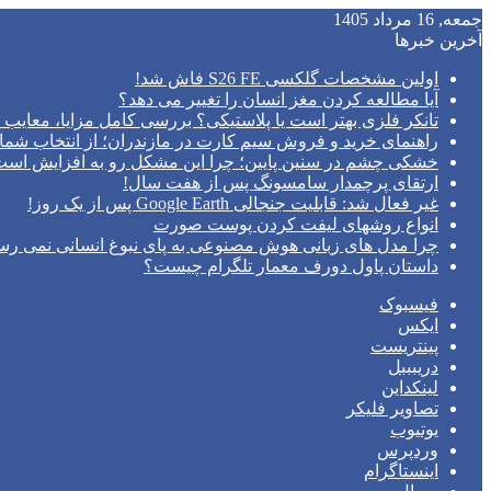
جمعه, 16 مرداد 1405
آخرین خبرها
اولین مشخصات گلکسی S26 FE فاش شد!
آیا مطالعه کردن مغز انسان را تغییر می‌ دهد؟
تانکر فلزی بهتر است یا پلاستیکی؟ بررسی کامل مزایا، معایب و
راهنمای خرید و فروش سیم کارت در مازندران؛ از انتخاب شما
خشکی چشم در سنین پایین؛ چرا این مشکل رو به افزایش اس
ارتقای پرچمدار سامسونگ پس از هفت سال!
غیر فعال شد: قابلیت جنجالی Google Earth پس از یک روز!
انواع روشهای لیفت کردن پوست صورت
چرا مدل‌ های زبانی هوش مصنوعی به پای نبوغ انسانی نمی‌ رس
داستان پاول دورف معمار تلگرام چیست؟
فیسبوک
ایکس
پینتریست
دریبببل
لینکداین
تصاویر فلیکر
یوتیوب
وردپرس
اینستاگرام