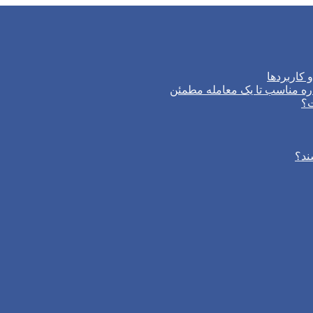
 کاربردها
ره مناسب تا یک معامله مطمئن
ت؟
ند؟