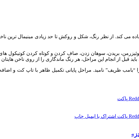
اده می کند. از نظر رنگ، شکل و روکش تا حد زیادی مینیمال ترین ناخن
وئیزرمن، بریدن، سوهان زدن، صاف کردن و کوتاه کردن کوتیکول های او 
 باید قبل از انجام این مراحل، هر رنگ ماندگاری را از روی ناخن‌ هایتان ب
ا “بامب ظریف” نامید. مراحل پایانی تکمیل ظاهر با تاپ کت و اضافه 
Redd
پاکت
Redd
پاکت
اشتراک با ایمیل
چاپ
دز»