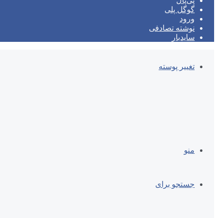
پی‌پال
گوگل پلی
ورود
نوشته تصادفی
سایدبار
تغییر پوسته
منو
جستجو برای