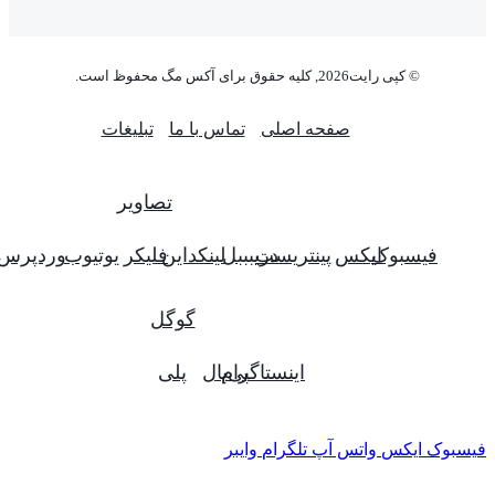
© کپی رایت2026, کلیه حقوق برای آکس مگ محفوظ است.
صفحه اصلی
تماس با ما
تبلیغات
تصاویر
فیسبوک
ایکس
پینتریست
دریبببل
لینکداین
فلیکر
یوتیوب
وردپرس
گوگل
اینستاگرام
پی‌پال
پلی
فیسبوک
ایکس
واتس آپ
تلگرام
وایبر