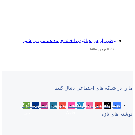
وقتی پاریس هیلتون با خانه‌ ی مد همسو می شود
23 بهمن, 1404
ما را در شبکه های اجتماعی دنبال کنید
فیسبوک
ایکس
پینتریست
دریبببل
لینکداین
تصاویر
یوتیوب
وردپرس
اینستاگرام
پی‌پال
گوگل
فلیکر
پلی
نوشته های تازه