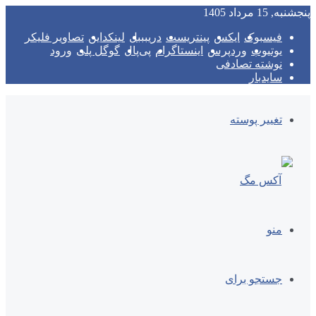
پنجشنبه, 15 مرداد 1405
فیسبوک
ایکس
پینتریست
دریبببل
لینکداین
تصاویر فلیکر
یوتیوب
وردپرس
اینستاگرام
پی‌پال
گوگل پلی
ورود
نوشته تصادفی
سایدبار
تغییر پوسته
منو
جستجو برای