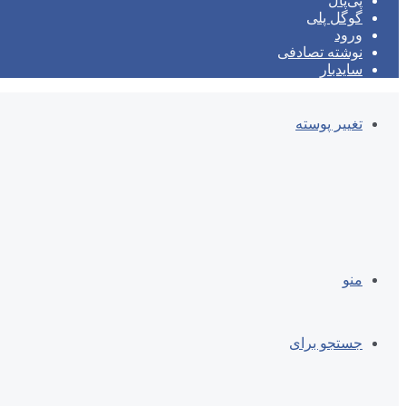
پی‌پال
گوگل پلی
ورود
نوشته تصادفی
سایدبار
تغییر پوسته
منو
جستجو برای