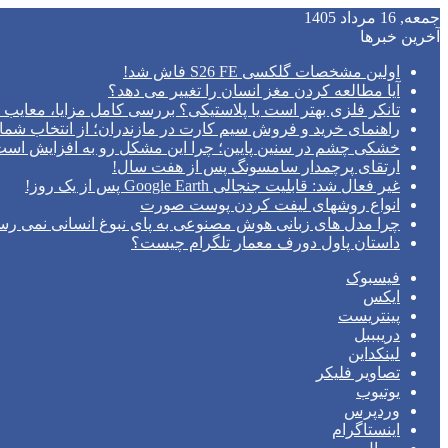
جمعه, 16 مرداد 1405
آخرین خبرها
اولین مشخصات گلکسی S26 FE فاش شد!
آیا مطالعه کردن مغز انسان را تغییر می‌ دهد؟
تانکر فلزی بهتر است یا پلاستیکی؟ بررسی کامل مزایا، معایب و
راهنمای خرید و فروش سیم کارت در مازندران؛ از انتخاب شما
خشکی چشم در سنین پایین؛ چرا این مشکل رو به افزایش اس
ارتقای پرچمدار سامسونگ پس از هفت سال!
غیر فعال شد: قابلیت جنجالی Google Earth پس از یک روز!
انواع روشهای لیفت کردن پوست صورت
چرا مدل‌ های زبانی هوش مصنوعی به پای نبوغ انسانی نمی‌ رس
داستان پاول دورف معمار تلگرام چیست؟
فیسبوک
ایکس
پینتریست
دریبببل
لینکداین
تصاویر فلیکر
یوتیوب
وردپرس
اینستاگرام