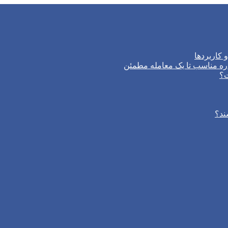
 کاربردها
ره مناسب تا یک معامله مطمئن
ت؟
ند؟