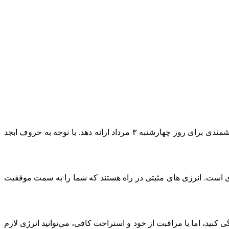
در این پست از آکس مگ فال ابجد چهرشنبه سومین روز از مرداد ماه 1403 را بخوانید. فال ابجد برای هر ماه تولد می‌تواند راهنمایی‌های ارزشمندی برای روز چهارشنبه ۳ مرداد ارائه دهد. با توجه به حروف ابجد
ه کاری و حرفه‌ ای است. انرژی‌ های مثبتی در راه هستند که شما را به سمت موفقیت
ه کنید. ممکن است احساس خستگی کنید، اما با مراقبت از خود و استراحت کافی، می‌توانید انرژی لازم