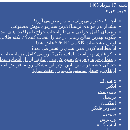
شنبه, 17 مرداد 1405
آخرین خبرها
آنچه که فقر و بی‌ پولی، به سر مغز می‌ آورد!
هشدار پدر خوانده: ترسناک‌ترین سناریوی هوش مصنوعی
راهنمای کامل جراحی بینی؛ از انتخاب جراح تا مراقبت های بعد 
چگونه بهترین سالن زیبایی در قم را انتخاب کنیم؟ 7 نکته طلایی قبل از رزرو وقت
اولین مشخصات گلکسی S26 FE فاش شد!
آیا مطالعه کردن مغز انسان را تغییر می‌ دهد؟
تانکر فلزی بهتر است یا پلاستیکی؟ بررسی کامل مزایا، معایب و
راهنمای خرید و فروش سیم کارت در مازندران؛ از انتخاب شما
خشکی چشم در سنین پایین؛ چرا این مشکل رو به افزایش اس
ارتقای پرچمدار سامسونگ پس از هفت سال!
فیسبوک
ایکس
پینتریست
دریبببل
لینکداین
تصاویر فلیکر
یوتیوب
وردپرس
اینستاگرام