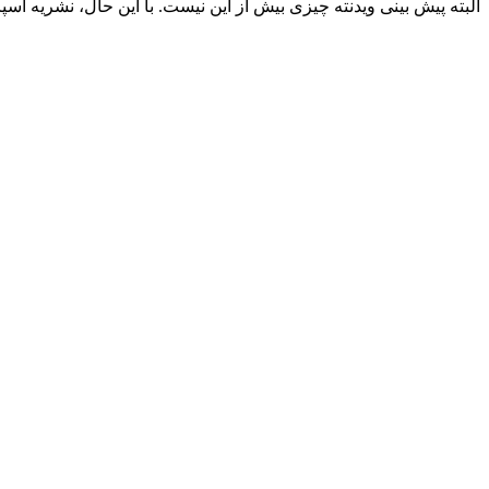
البته پیش بینی ویدنته چیزی بیش از این نیست. با این حال، نشریه اسپانیایی La Cataluna نیز از احتمال مادر شدن شکیرا دوباره خبر