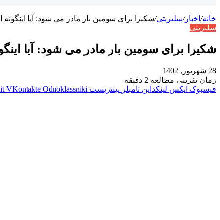
خانه
/
اخبار
/
سلبریتی
/
شکیرا برای سومین بار مادر می شود: آیا اینگونه
سلبریتی
شکیرا برای سومین بار مادر می شود: آیا اینگ
28 شهریور, 1402
زمان تقریبی مطالعه 2 دقیقه
فیسبوک
ایکس
لینکداین
تامبلر
پینتریست
Odnoklassniki
VKontakte
it