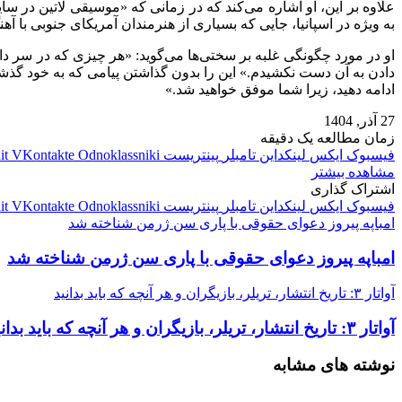
علاوه بر این، او اشاره می‌کند که در زمانی که «موسیقی لاتین در سا
به ویژه در اسپانیا، جایی که بسیاری از هنرمندان آمریکای جنوبی با آه
او در مورد چگونگی غلبه بر سختی‌ها می‌گوید: «هر چیزی که در سر د
دادن به آن دست نکشیدم.» این را بدون گذاشتن پیامی که به خود گذش
ادامه دهید، زیرا شما موفق خواهید شد.»
27 آذر, 1404
زمان مطالعه یک دقیقه
فیسبوک
ایکس
لینکداین
تامبلر
پینتریست
Odnoklassniki
VKontakte
it
مشاهده بیشتر
اشتراک گذاری
فیسبوک
ایکس
لینکداین
تامبلر
پینتریست
Odnoklassniki
VKontakte
it
امباپه پیروز دعوای حقوقی با پاری‌ سن‌ ژرمن شناخته شد
امباپه پیروز دعوای حقوقی با پاری‌ سن‌ ژرمن شناخته شد
آواتار ۳: تاریخ انتشار، تریلر، بازیگران و هر آنچه که باید بدانید
آواتار ۳: تاریخ انتشار، تریلر، بازیگران و هر آنچه که باید بدانید
نوشته های مشابه