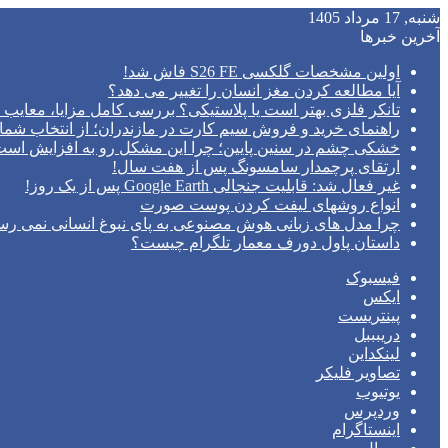
شنبه, 17 مرداد 1405
آخرین خبرها
اولین مشخصات گلکسی S26 FE فاش شد!
آیا مطالعه کردن مغز انسان را تغییر می‌ دهد؟
تانکر فلزی بهتر است یا پلاستیکی؟ بررسی کامل مزایا، معایب و
راهنمای خرید و فروش سیم کارت در مازندران؛ از انتخاب شما
خشکی چشم در سنین پایین؛ چرا این مشکل رو به افزایش اس
ارتقای پرچمدار سامسونگ پس از هفت سال!
غیر فعال شد: قابلیت جنجالی Google Earth پس از یک روز!
انواع روشهای لیفت کردن پوست صورت
چرا مدل‌ های زبانی هوش مصنوعی به پای نبوغ انسانی نمی‌ رس
داستان پاول دورف معمار تلگرام چیست؟
فیسبوک
ایکس
پینتریست
دریبببل
لینکداین
تصاویر فلیکر
یوتیوب
وردپرس
اینستاگرام