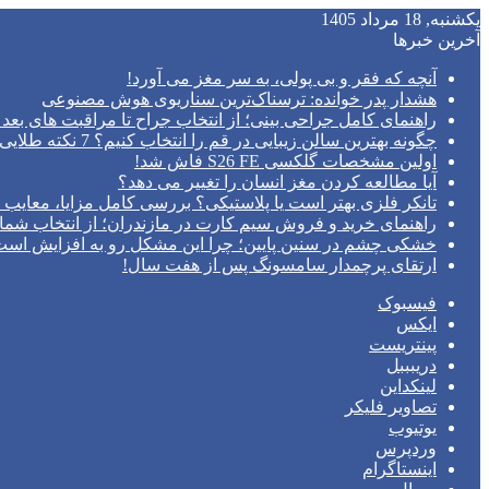
یکشنبه, 18 مرداد 1405
آخرین خبرها
آنچه که فقر و بی‌ پولی، به سر مغز می‌ آورد!
هشدار پدر خوانده: ترسناک‌ترین سناریوی هوش مصنوعی
راهنمای کامل جراحی بینی؛ از انتخاب جراح تا مراقبت های بعد 
چگونه بهترین سالن زیبایی در قم را انتخاب کنیم؟ 7 نکته طلایی قبل از رزرو وقت
اولین مشخصات گلکسی S26 FE فاش شد!
آیا مطالعه کردن مغز انسان را تغییر می‌ دهد؟
تانکر فلزی بهتر است یا پلاستیکی؟ بررسی کامل مزایا، معایب و
راهنمای خرید و فروش سیم کارت در مازندران؛ از انتخاب شما
خشکی چشم در سنین پایین؛ چرا این مشکل رو به افزایش اس
ارتقای پرچمدار سامسونگ پس از هفت سال!
فیسبوک
ایکس
پینتریست
دریبببل
لینکداین
تصاویر فلیکر
یوتیوب
وردپرس
اینستاگرام