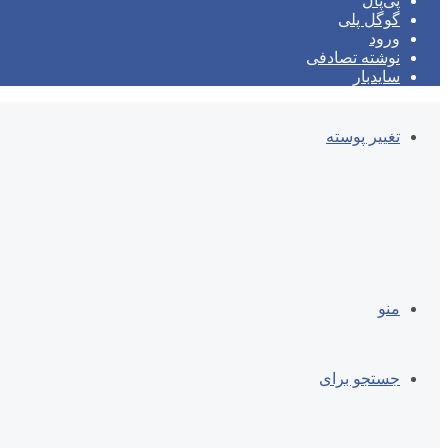
پی‌پال
گوگل پلی
ورود
نوشته تصادفی
سایدبار
تغییر پوسته
منو
جستجو برای