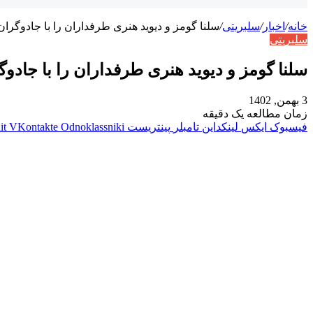
خانه
/
اخبار
/
سلبریتی
/
سلنا گومز و دیوید هنری طرفداران را با جادوگران
سلبریتی
سلنا گومز و دیوید هنری طرفداران را با جادوگ
3 بهمن, 1402
زمان مطالعه یک دقیقه
فیسبوک
ایکس
لینکداین
تامبلر
پینتریست
Odnoklassniki
VKontakte
it