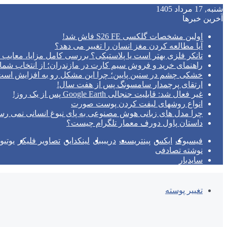
شنبه, 17 مرداد 1405
آخرین خبرها
اولین مشخصات گلکسی S26 FE فاش شد!
آیا مطالعه کردن مغز انسان را تغییر می‌ دهد؟
تانکر فلزی بهتر است یا پلاستیکی؟ بررسی کامل مزایا، معایب و
راهنمای خرید و فروش سیم کارت در مازندران؛ از انتخاب شما
خشکی چشم در سنین پایین؛ چرا این مشکل رو به افزایش اس
ارتقای پرچمدار سامسونگ پس از هفت سال!
غیر فعال شد: قابلیت جنجالی Google Earth پس از یک روز!
انواع روشهای لیفت کردن پوست صورت
چرا مدل‌ های زبانی هوش مصنوعی به پای نبوغ انسانی نمی‌ رس
داستان پاول دورف معمار تلگرام چیست؟
فیسبوک
ایکس
پینتریست
دریبببل
لینکداین
تصاویر فلیکر
یوتی
نوشته تصادفی
سایدبار
تغییر پوسته