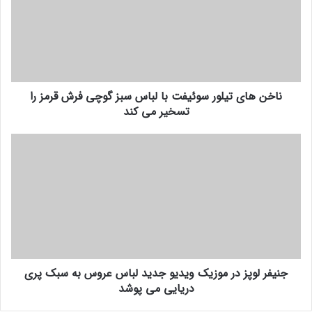
ن
ه
ا
ی
ت
ی
ناخن های تیلور سوئیفت با لباس سبز گوچی فرش قرمز را
ل
تسخیر می کند
و
ر
س
ج
و
ن
ئ
ی
ی
ف
ف
ر
ت
ل
ب
و
ا
پ
ل
ز
ب
جنیفر لوپز در موزیک ویدیو جدید لباس عروس به سبک پری
د
بدیهی است که بقیه ظاهر با لباس او هماهنگ بود به خصوص
ا
دریایی می پوشد
ر
س
م
ناخن هایی که توسط تام باچیک، مانیکوریست او طراحی شده بود.