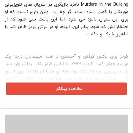
Murders in the Building نامزد بازیگری در سریال های تلویزیونی
موزیکال یا کمدی شده است. اگر چه این اولین باری نیست که او
برای این عنوان نامزد می‌ شود، اما این باعث نمی‌ شود که از
افتخاراتش کم شود. بنابر این، البته، او در فرش قرمز ظاهر شد با
ظاهری شیک و جذاب.
گومز برای عکس گرفتن و آمیختن با همه میهمانان درجه یک
مراسم جوایز گلدن گلوب 2024، با لباس قرمز رنگ آرمانی وارد شد.
از ساتن براق ساخته شده بود، یقه‌ ای متقاطع داشت. روی لباس
گل رز سیاه درخشان در تمام نقاط متقاطع آنها را قطع می‌ کردند،
وجود داشت. دامن با شیب نامتقارن و قطاری که در کنار آن شکل
مشاهده بیشتر
می‌ گیرد، به درام جذابیت بیشتر می‌ افزاید. او این ظاهر را با النگو
ها و کیف دستی از جنس کریستال مصنوعی جی دبلیو پی تزئین
کرد.
ن
ا
خ