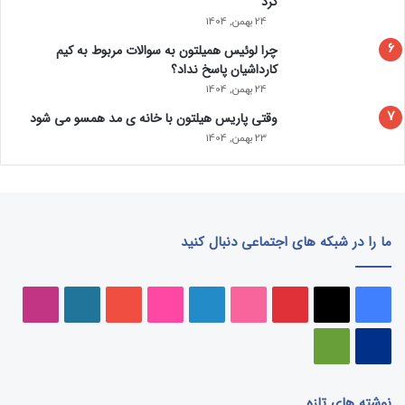
کرد
24 بهمن, 1404
چرا لوئیس همیلتون به سوالات مربوط به کیم
کارداشیان پاسخ نداد؟
24 بهمن, 1404
وقتی پاریس هیلتون با خانه‌ ی مد همسو می شود
23 بهمن, 1404
ما را در شبکه های اجتماعی دنبال کنید
فیسبوک
ایکس
پینتریست
دریبببل
لینکداین
تصاویر
یوتیوب
وردپرس
اینست
فلیکر
پی‌پال
گوگل
پلی
نوشته های تازه