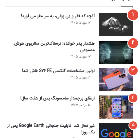
ی
ه
ک
س
آنچه که فقر و بی‌ پولی، به سر مغز می‌ آورد!
ن
ب
17 مرداد, 1405
د
ک
پ
ر
هشدار پدر خوانده: ترسناک‌ترین سناریوی هوش
ی
مصنوعی
د
17 مرداد, 1405
ر
ی
اولین مشخصات گلکسی S26 FE فاش شد!
ا
ی
14 مرداد, 1405
ی
م
ی
ارتقای پرچمدار سامسونگ پس از هفت سال!
پ
10 مرداد, 1405
و
ش
د
غیر فعال شد: قابلیت جنجالی Google Earth پس از
یک روز!