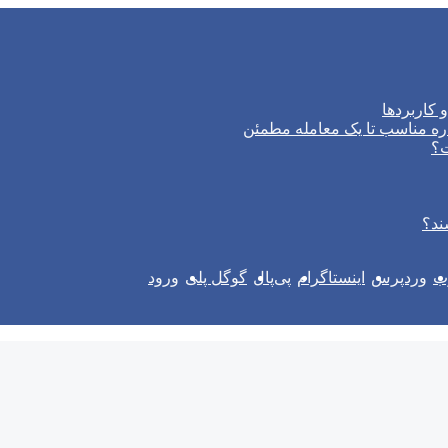
 کاربردها
ره مناسب تا یک معامله مطمئن
ت؟
ند؟
وب
وردپرس
اینستاگرام
پی‌پال
گوگل پلی
ورود