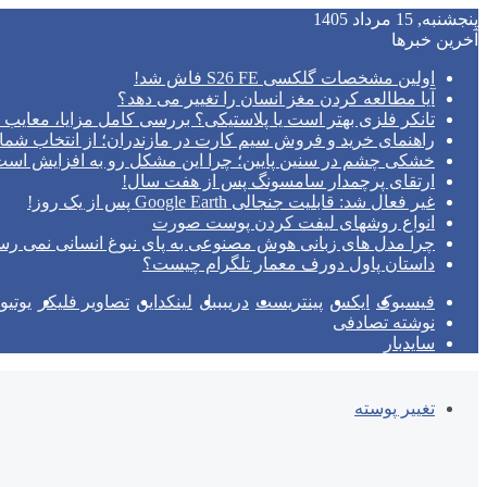
پنجشنبه, 15 مرداد 1405
آخرین خبرها
اولین مشخصات گلکسی S26 FE فاش شد!
آیا مطالعه کردن مغز انسان را تغییر می‌ دهد؟
تانکر فلزی بهتر است یا پلاستیکی؟ بررسی کامل مزایا، معایب و
راهنمای خرید و فروش سیم کارت در مازندران؛ از انتخاب شما
خشکی چشم در سنین پایین؛ چرا این مشکل رو به افزایش اس
ارتقای پرچمدار سامسونگ پس از هفت سال!
غیر فعال شد: قابلیت جنجالی Google Earth پس از یک روز!
انواع روشهای لیفت کردن پوست صورت
چرا مدل‌ های زبانی هوش مصنوعی به پای نبوغ انسانی نمی‌ رس
داستان پاول دورف معمار تلگرام چیست؟
فیسبوک
ایکس
پینتریست
دریبببل
لینکداین
تصاویر فلیکر
یوتی
نوشته تصادفی
سایدبار
تغییر پوسته