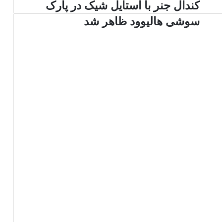
ک
کندال جنر با استایل شیک در پارک
ن
سوشی هالیوود ظاهر شد
د
ا
ل
ج
ن
ر
ب
ا
ا
س
ت
ا
ی
ل
ش
ی
ک
د
ر
پ