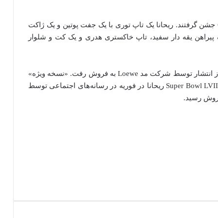
ریحانا و راکی ​​در رستوران ایتالیایی-آمریکایی Carbone جشن گرفتند. ریحانا یک تاپ توری با یک جفت پوتین و یک ژاکت
 پیراهن یقه‌ دار سفید، تاپ خاکستری هدری و یک کت و شلوار
لباس سوپر بول ریحانا اخیراً در عرض 24 ساعت پس از انتشار توسط شرکت مد Loewe به فروش رفت. «نسخه ویژه»
یک لباس سر همی قرمز رنگ با الهام از لباس اجرایی Super Bowl LVII ریحانا در فوریه در رسانه‌های اجتماعی توسط