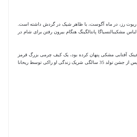
، ریوت رز، در ماه آگوست، با ظاهر شیک در گردش داشته است.
و لباس مشکیبالنسیاگا پانتالگینگ هنگام بیرون رفتن برای شام در
ینک آفتابی مشکی پنهان کرده بود، یک کیف چرمی بزرگ قرمز
بوتگا ونتا را در دست خود نگه داشت. این ظاهر خاص پس از جشن تولد 35 سالگی شریک زندگی او راکی توسط ریحانا