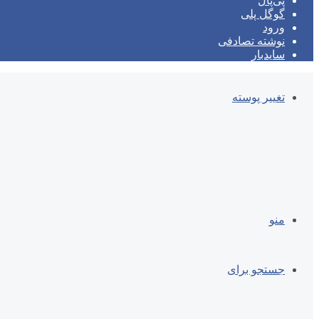
پی‌پال
گوگل پلی
ورود
نوشته تصادفی
سایدبار
تغییر پوسته
منو
جستجو برای