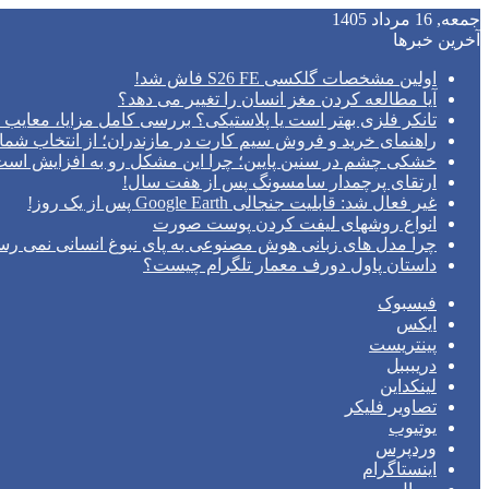
جمعه, 16 مرداد 1405
آخرین خبرها
اولین مشخصات گلکسی S26 FE فاش شد!
آیا مطالعه کردن مغز انسان را تغییر می‌ دهد؟
تانکر فلزی بهتر است یا پلاستیکی؟ بررسی کامل مزایا، معایب و
راهنمای خرید و فروش سیم کارت در مازندران؛ از انتخاب شما
خشکی چشم در سنین پایین؛ چرا این مشکل رو به افزایش اس
ارتقای پرچمدار سامسونگ پس از هفت سال!
غیر فعال شد: قابلیت جنجالی Google Earth پس از یک روز!
انواع روشهای لیفت کردن پوست صورت
چرا مدل‌ های زبانی هوش مصنوعی به پای نبوغ انسانی نمی‌ رس
داستان پاول دورف معمار تلگرام چیست؟
فیسبوک
ایکس
پینتریست
دریبببل
لینکداین
تصاویر فلیکر
یوتیوب
وردپرس
اینستاگرام