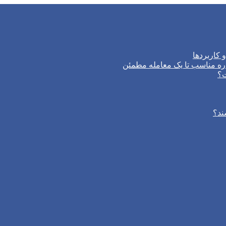
 کاربردها
ره مناسب تا یک معامله مطمئن
ت؟
ند؟