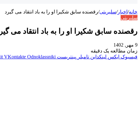
خانه
/
اخبار
/
سلبریتی
/
رقصنده سابق شکیرا او را به باد انتقاد می گیرد
سلبریتی
رقصنده سابق شکیرا او را به باد انتقاد می گیر
9 مهر, 1402
زمان مطالعه یک دقیقه
فیسبوک
ایکس
لینکداین
تامبلر
پینتریست
Odnoklassniki
VKontakte
it