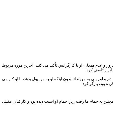
ر و عدم همدلی او با کارگرانش تأکید می کنند. آخرین مورد مربوط
 هنرمندی در سطح جهانی مانند شکیرا چنین انتظاری نداشت. او گفت: “من 12 اجرا با او انجام دادم و او پولی به من نداد. بدون اینکه او به من پول بدهد، با او کار می
ده بود، بازگو کرد.
چنین به حمام ما رفت زیرا حمام او آسیب دیده بود و کارکنان امنیتی