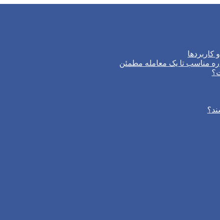
 کاربردها
ره مناسب تا یک معامله مطمئن
ت؟
ند؟