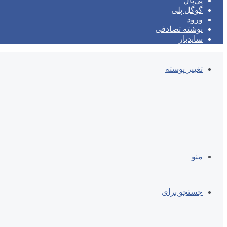
پی‌پال
گوگل پلی
ورود
نوشته تصادفی
سایدبار
تغییر پوسته
منو
جستجو برای