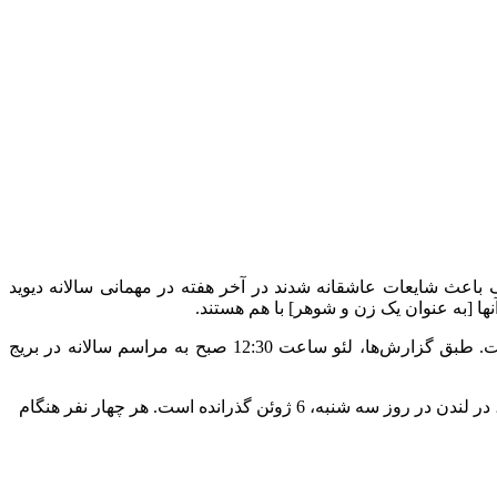
ید و لئوناردو دی کاپریو قوی است. این دو نفر که در سپتامبر 2022 در هفته مد نیویورک باعث شایعات عاشقانه شدند در آخر هفته در مهمانی سالانه دیوید
ا [به عنوان یک زن و شوهر] با هم هستند.
در حالی که جی جی حدید، 28 ساله، و لئو، 48 ساله، هیچ عکس العمل خاصی را نشان ندادند، قطعاً بین آنها “صمیمیتی” وجود داشت است. طبق گزارش‌ها، لئو ساعت 12:30 صبح به مراسم سالانه در بریج
قرار ملاقات گزارش شده درست کمتر از یک ماه پس از آن بود که گزارش شد مادر یک فرزند مدتی را با لئو، پدرش، جورج، و نامادری، پگی، در لندن در روز سه شنبه، 6 ژوئن گذرانده است. هر چهار نفر هنگام