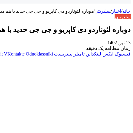
خانه
/
اخبار
/
سلبریتی
/
دوباره لئوناردو دی کاپریو و جی جی حدید با هم دی
سلبریتی
دوباره لئوناردو دی کاپریو و جی جی حدید با ه
13 تیر, 1402
زمان مطالعه یک دقیقه
فیسبوک
ایکس
لینکداین
تامبلر
پینتریست
Odnoklassniki
VKontakte
it