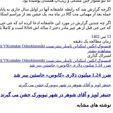
که لئو شلوار جین مشکی و زیپ‌آپ همسان پوشیده بود.
اگرچه گزارش شد که رابطه عاشقانه آنها در اوایل سال جاری به پایان
جمله بعد از مهمانی مت گالا در ماه مه، یک جشن بعد از مراسم اسکار
اگر چه چندین گزارش در مورد این عاشقانه ادعا کرده اند که جی جی ر
که جی جی قبل از هر چیز مادر دختر 2 ساله اش Khai است و کاملاً با برنامه او سازگار است.
13 تیر, 1402
زمان مطالعه یک دقیقه
فیسبوک
ایکس
لینکداین
تامبلر
پینتریست
Odnoklassniki
VKontakte
it
مشاهده بیشتر
اشتراک گذاری
فیسبوک
ایکس
لینکداین
تامبلر
پینتریست
Odnoklassniki
VKontakte
it
ضرر 1.24 میلیون دلاری «کابوس» جاستین بیبر شد
ضرر 1.24 میلیون دلاری «کابوس» جاستین بیبر شد
جنیفر لوپز و آقای شوهر در شهر نیویورک جشن می گیرند
جنیفر لوپز و آقای شوهر در شهر نیویورک جشن می گیرند
نوشته های مشابه