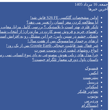
جمعه, 16 مرداد 1405
آخرین خبرها
اولین مشخصات گلکسی S26 FE فاش شد!
آیا مطالعه کردن مغز انسان را تغییر می‌ دهد؟
تانکر فلزی بهتر است یا پلاستیکی؟ بررسی کامل مزایا، معایب و
راهنمای خرید و فروش سیم کارت در مازندران؛ از انتخاب شما
خشکی چشم در سنین پایین؛ چرا این مشکل رو به افزایش اس
ارتقای پرچمدار سامسونگ پس از هفت سال!
غیر فعال شد: قابلیت جنجالی Google Earth پس از یک روز!
انواع روشهای لیفت کردن پوست صورت
چرا مدل‌ های زبانی هوش مصنوعی به پای نبوغ انسانی نمی‌ رس
داستان پاول دورف معمار تلگرام چیست؟
فیسبوک
ایکس
پینتریست
دریبببل
لینکداین
تصاویر فلیکر
یوتیوب
وردپرس
اینستاگرام