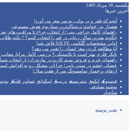
یکشنبه, 18 مرداد 1405
آخرین خبرها
آنچه که فقر و بی‌ پولی، به سر مغز می‌ آورد!
هشدار پدر خوانده: ترسناک‌ترین سناریوی هوش مصنوعی
راهنمای کامل جراحی بینی؛ از انتخاب جراح تا مراقبت های بعد 
چگونه بهترین سالن زیبایی در قم را انتخاب کنیم؟ 7 نکته طلایی قبل از رزرو وقت
اولین مشخصات گلکسی S26 FE فاش شد!
آیا مطالعه کردن مغز انسان را تغییر می‌ دهد؟
تانکر فلزی بهتر است یا پلاستیکی؟ بررسی کامل مزایا، معایب و
راهنمای خرید و فروش سیم کارت در مازندران؛ از انتخاب شما
خشکی چشم در سنین پایین؛ چرا این مشکل رو به افزایش اس
ارتقای پرچمدار سامسونگ پس از هفت سال!
فیسبوک
ایکس
پینتریست
دریبببل
لینکداین
تصاویر فلیکر
یوتی
نوشته تصادفی
سایدبار
تغییر پوسته