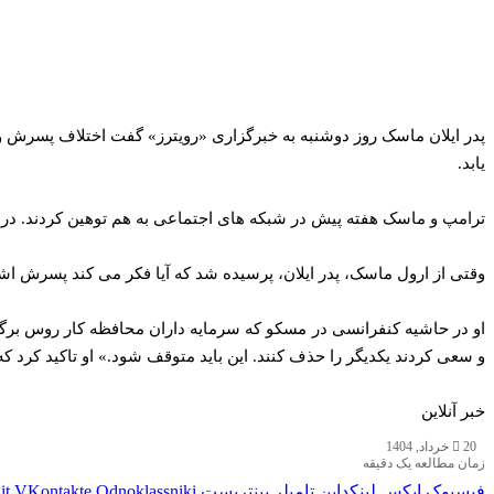
پدر ایلان ماسک روز دوشنبه به خبرگزاری «رویترز» گفت اختلاف پسرش و د
یابد.
ترامپ و ماسک هفته پیش در شبکه های اجتماعی به هم توهین کردند. در
وقتی از ارول ماسک، پدر ایلان، پرسیده شد که آیا فکر می کند پسرش 
او در حاشیه کنفرانسی در مسکو که سرمایه داران محافظه کار روس برگزار
و سعی کردند یکدیگر را حذف کنند. این باید متوقف شود.» او تاکید کرد که
خبر آنلاین
20 خرداد, 1404
زمان مطالعه یک دقیقه
فیسبوک
ایکس
لینکداین
تامبلر
پینتریست
Odnoklassniki
VKontakte
it