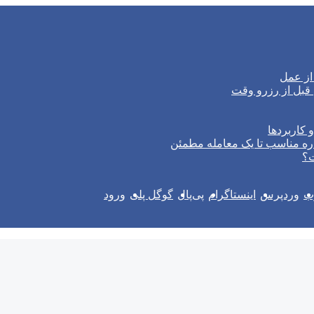
از عمل
 کاربردها
ره مناسب تا یک معامله مطمئن
ت؟
وب
وردپرس
اینستاگرام
پی‌پال
گوگل پلی
ورود