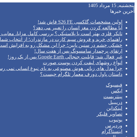
پنجشنبه, 15 مرداد 1405
آخرین خبرها
اولین مشخصات گلکسی S26 FE فاش شد!
آیا مطالعه کردن مغز انسان را تغییر می‌ دهد؟
تانکر فلزی بهتر است یا پلاستیکی؟ بررسی کامل مزایا، معایب و
راهنمای خرید و فروش سیم کارت در مازندران؛ از انتخاب شما
خشکی چشم در سنین پایین؛ چرا این مشکل رو به افزایش اس
ارتقای پرچمدار سامسونگ پس از هفت سال!
غیر فعال شد: قابلیت جنجالی Google Earth پس از یک روز!
انواع روشهای لیفت کردن پوست صورت
چرا مدل‌ های زبانی هوش مصنوعی به پای نبوغ انسانی نمی‌ رس
داستان پاول دورف معمار تلگرام چیست؟
فیسبوک
ایکس
پینتریست
دریبببل
لینکداین
تصاویر فلیکر
یوتیوب
وردپرس
اینستاگرام