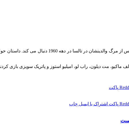
The Outsiders برادران پونی بوی، دارل و سوداپاپ کورتی
Redd
پاکت
Redd
پاکت
اشتراک با ایمیل
چاپ
است