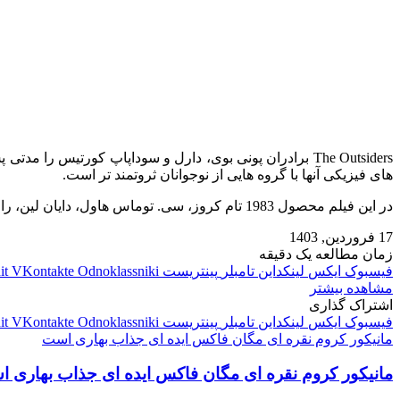
های فیزیکی آنها با گروه‌ هایی از نوجوانان ثروتمند تر است.
در این فیلم محصول 1983 تام کروز، سی. توماس هاول، دایان لین، رالف ماکیو، مت دیلون، راب لو، امیلیو استوز و پاتریک سویزی بازی کردند.
17 فروردین, 1403
زمان مطالعه یک دقیقه
فیسبوک
ایکس
لینکداین
تامبلر
پینتریست
Odnoklassniki
VKontakte
it
مشاهده بیشتر
اشتراک گذاری
فیسبوک
ایکس
لینکداین
تامبلر
پینتریست
Odnoklassniki
VKontakte
it
مانیکور کروم نقره ای مگان فاکس ایده ای جذاب بهاری است
مانیکور کروم نقره ای مگان فاکس ایده ای جذاب بهاری 