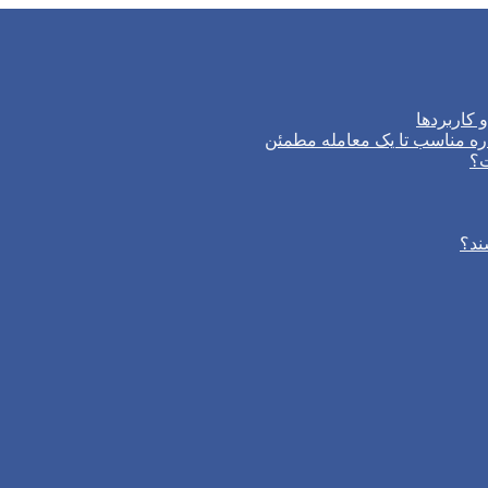
 کاربردها
ره مناسب تا یک معامله مطمئن
ت؟
ند؟