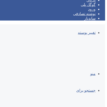
پی‌پال
گوگل پلی
ورود
نوشته تصادفی
سایدبار
تغییر پوسته
منو
جستجو برای