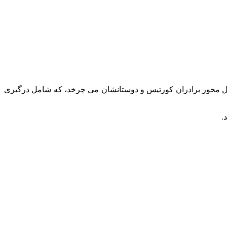
س را مدتی پس از مرگ والدینشان در تالسا در دهه 1960 دنبال می کند. داستان حول محور برادران کورتیس و دوستانشان می‌ چرخد، که شامل درگیری‌