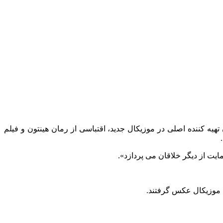
ه از The Outsiders است. هنگامی که آنجلینا، در آگوست 2023 اعلام کرد که به عنوان تهیه کننده اصلی در موزیکال جدید، اقتباسی از رمان هینتون و فیلم
مایت از دیگر خلاقان می‌ پردازد».