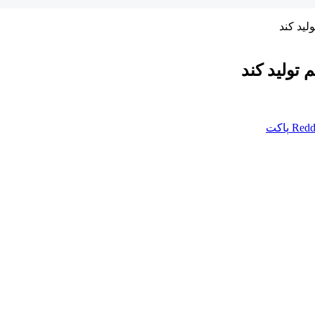
لید کند
 تولید کند
Redd
پاکت