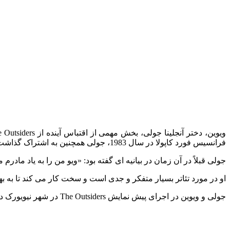
فرانسیس فورد کاپولا در سال 1983، جولی همچنین به اشتراک گذاشت که ویوین، 15 ساله، به عنوان یک دستیار داوطلب روی آن کار می کند.
جولی قبلاً در آن زمان در بیانیه‌ ای گفته بود: «ویو من را به یاد مادرم
او در مورد تئاتر بسیار متفکر و جدی است و سخت کار می کند تا به ب
جولی و ویوین در اجرای پیش نمایش The Outsiders در شهر نیویورک در تاریخ 3 آوریل دیده شدند، که در آن دو مادر و دختر با بازیگران و گروه موزیکال عکس گرفتند.