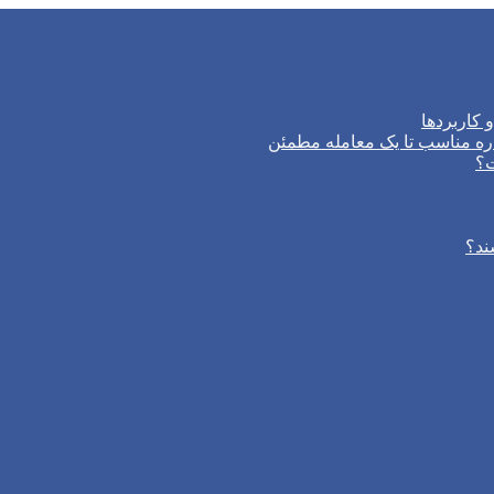
 کاربردها
ره مناسب تا یک معامله مطمئن
ت؟
ند؟