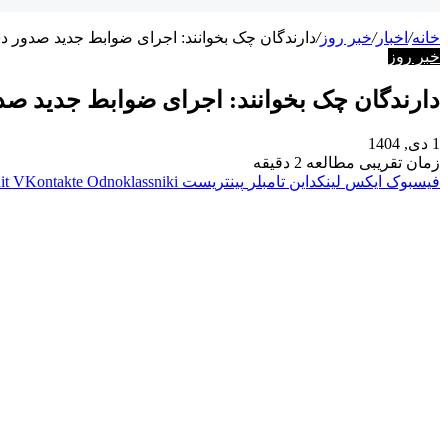
خانه
/
اخبار
/
خبر روز
/
دارندگان چک بخوانند: اجرای ضوابط جدید صدور د
خبر روز
دارندگان چک بخوانند: اجرای ضوابط جدید صد
1 دی, 1404
زمان تقریبی مطالعه 2 دقیقه
فیسبوک
ایکس
لینکداین
تامبلر
پینتریست
Odnoklassniki
VKontakte
it