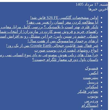
شنبه, 17 مرداد 1405
آخرین خبرها
اولین مشخصات گلکسی S26 FE فاش شد!
آیا مطالعه کردن مغز انسان را تغییر می‌ دهد؟
تانکر فلزی بهتر است یا پلاستیکی؟ بررسی کامل مزایا، معایب و
راهنمای خرید و فروش سیم کارت در مازندران؛ از انتخاب شما
خشکی چشم در سنین پایین؛ چرا این مشکل رو به افزایش اس
ارتقای پرچمدار سامسونگ پس از هفت سال!
غیر فعال شد: قابلیت جنجالی Google Earth پس از یک روز!
انواع روشهای لیفت کردن پوست صورت
چرا مدل‌ های زبانی هوش مصنوعی به پای نبوغ انسانی نمی‌ رس
داستان پاول دورف معمار تلگرام چیست؟
فیسبوک
ایکس
پینتریست
دریبببل
لینکداین
تصاویر فلیکر
یوتیوب
وردپرس
اینستاگرام