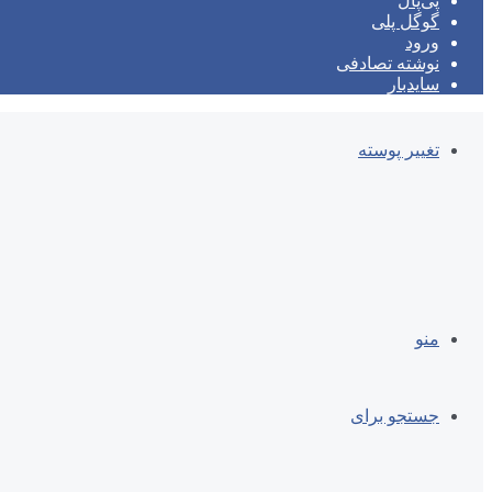
پی‌پال
گوگل پلی
ورود
نوشته تصادفی
سایدبار
تغییر پوسته
منو
جستجو برای