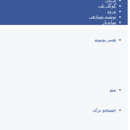
پی‌پال
گوگل پلی
ورود
نوشته تصادفی
سایدبار
تغییر پوسته
منو
جستجو برای