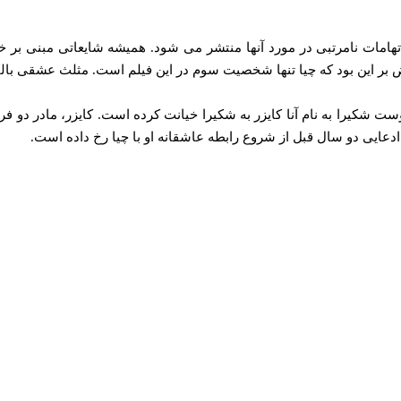
 را اعلام کردند، اما هنوز اتهامات نامرتبی در مورد آنها منتشر می شود. همیشه شایعا
مه تلویزیونی اسپانیایی Socialité (Telecinco)، پیکه با دوست شکیرا به نام آنا کایزر به شکیرا خیا