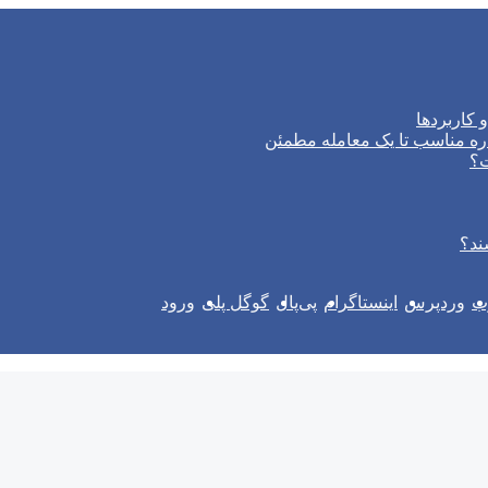
 کاربردها
ره مناسب تا یک معامله مطمئن
ت؟
ند؟
وب
وردپرس
اینستاگرام
پی‌پال
گوگل پلی
ورود