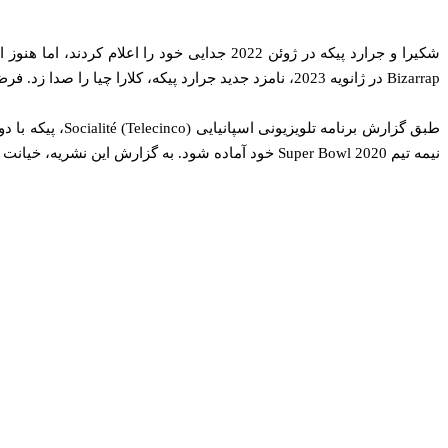
شکیرا و جرارد پیکه در ژوئن 2022 جدایی خود
Bizarrap در ژانویه 2023، نامزد جدید جرارد پیکه، کلارا چیا را صدا زد. فرض بر این بود که چیا تنها شخصیت سوم در این فیلم است. مثلث عشقی بالقوه تا این هفته.
طبق گزارش برنا
نیمه‌ تیم Super Bowl 2020 خود آماده شود. به گزارش این نشریه، خیانت ادعایی دو سال قبل از شروع رابطه عاشقانه او با چیا رخ داده است.