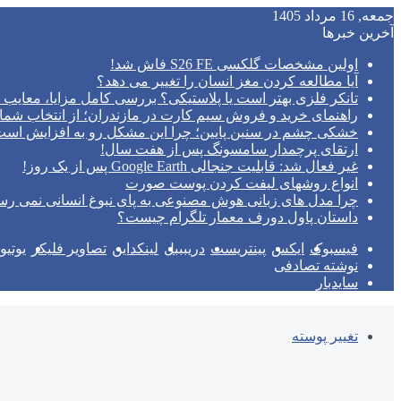
جمعه, 16 مرداد 1405
آخرین خبرها
اولین مشخصات گلکسی S26 FE فاش شد!
آیا مطالعه کردن مغز انسان را تغییر می‌ دهد؟
تانکر فلزی بهتر است یا پلاستیکی؟ بررسی کامل مزایا، معایب و
راهنمای خرید و فروش سیم کارت در مازندران؛ از انتخاب شما
خشکی چشم در سنین پایین؛ چرا این مشکل رو به افزایش اس
ارتقای پرچمدار سامسونگ پس از هفت سال!
غیر فعال شد: قابلیت جنجالی Google Earth پس از یک روز!
انواع روشهای لیفت کردن پوست صورت
چرا مدل‌ های زبانی هوش مصنوعی به پای نبوغ انسانی نمی‌ رس
داستان پاول دورف معمار تلگرام چیست؟
فیسبوک
ایکس
پینتریست
دریبببل
لینکداین
تصاویر فلیکر
یوتی
نوشته تصادفی
سایدبار
تغییر پوسته