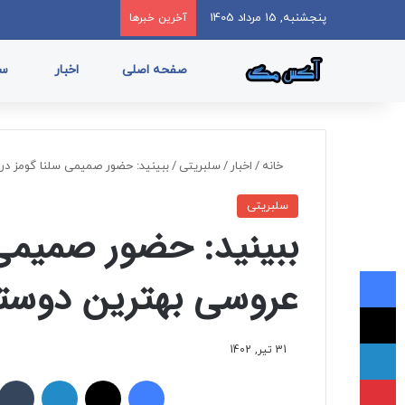
پنجشنبه, 15 مرداد 1405
آخرین خبرها
صفحه اصلی
اخبار
سب
خانه
/
اخبار
/
سلبریتی
/
ببینید: حضور صمیمی سلنا گومز 
سلبریتی
ببینید: حضور صمیمی
فیسبوک
عروسی بهترین دوس
ایکس
لینکداین
31 تیر, 1402
پینتریست
فیسبوک
ایکس
لینکداین