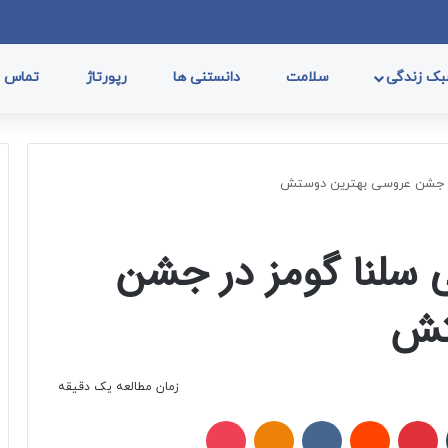
فیسب
ا
ک زندگی
سلامت
دانستنی ها
رپورتاژ
تماس با
در جشن عروسی بهترین دوستش
 سلنا گومز در جشن
تش
زمان مطالعه یک دقیقه
تامبلر
پینتریست
Reddit
VKontakte
Odnoklassniki
پاکت