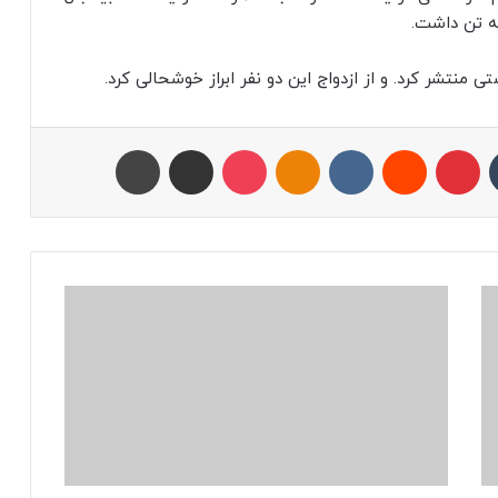
 تن داشت.
تامبلر
پینتریست
Reddit
VKontakte
Odnoklassniki
پاکت
اشتراک با ایمیل
چاپ
د
و
ی
ن
ب
و
ک
ر
ا