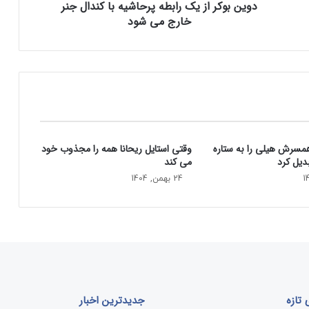
دوین بوکر از یک رابطه پرحاشیه با کندال جنر
ز
خارج می شود
ی
ک
ر
ا
ب
ط
ه
پ
ر
همسرش هیلی را به ستاره
وقتی استایل ریحانا همه را مجذوب خود
ح
دیل کرد
می‌ کند
ا
ش
24 بهمن, 1404
ی
ه
ب
ا
ک
ن
د
ا
تازه
جدیدترین اخبار