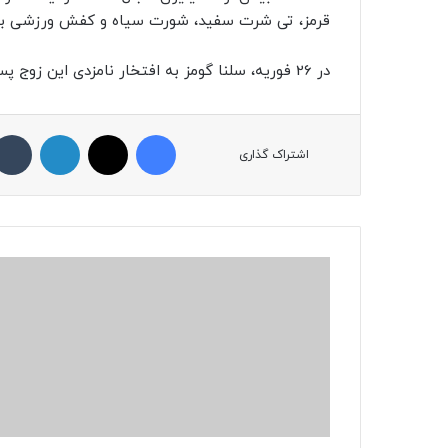
قرمز، تی شرت سفید، شورت سیاه و کفش ورزشی به
در 26 فوریه، سلنا گومز به افتخار نامزدی این زوج پستی منتشر کرد. و از ازدواج این دو نفر ابراز خوشحالی کرد.
فیسبوک
ایکس
لینکداین
اشتراک گذاری
ح
ا
ل
ب
د
ج
ا
ن
ی