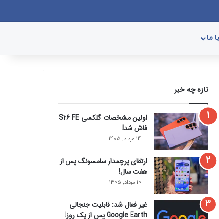
وک
یکس
پینتریست
دریبببل
لینکداین
یوتیوب
تصاویر فلیکر
وردپرس
پی‌پال
اینستاگرام
گوگل پلی
ورود
سایدبار
نوشته تصادفی
جستجو برای
 ما
تازه چه خبر
اولین مشخصات گلکسی S26 FE
فاش شد!
14 مرداد, 1405
ارتقای پرچمدار سامسونگ پس از
هفت سال!
10 مرداد, 1405
غیر فعال شد: قابلیت جنجالی
Google Earth پس از یک روز!