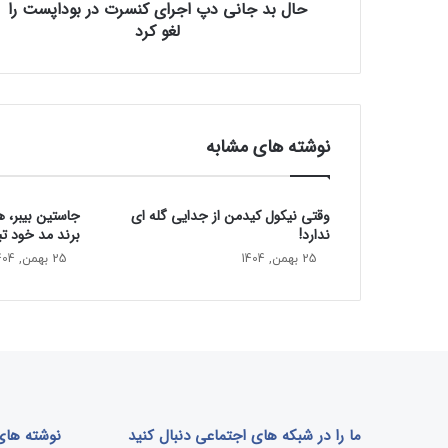
حال بد جانی دپ اجرای کنسرت در بوداپست را
د
لغو کرد
پ
ا
ج
ر
ا
ی
نوشته های مشابه
ک
ن
س
وقتی نیکول کیدمن از جدایی گله ای
جاستین بیبر، 
ر
ندارد!
برند مد خود تب
ت
د
25 بهمن, 1404
25 بهمن, 1404
ر
ب
و
د
ا
پ
س
ت
ما را در شبکه های اجتماعی دنبال کنید
نوشته های 