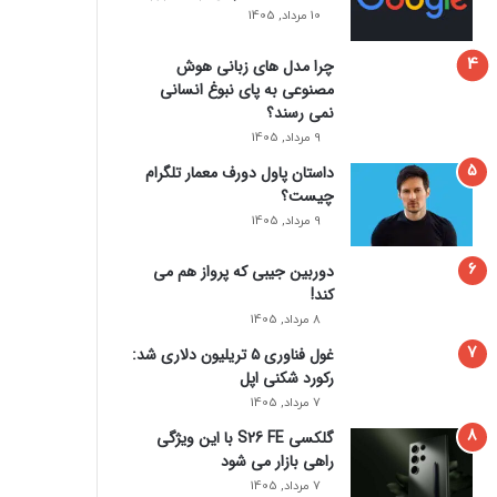
10 مرداد, 1405
چرا مدل‌ های زبانی هوش
مصنوعی به پای نبوغ انسانی
نمی‌ رسند؟
9 مرداد, 1405
داستان پاول دورف معمار تلگرام
چیست؟
9 مرداد, 1405
دوربین جیبی که پرواز هم می‌
کند!
8 مرداد, 1405
غول فناوری ۵ تریلیون دلاری شد:
رکورد شکنی اپل
7 مرداد, 1405
گلکسی S26 FE با این ویژگی
راهی بازار می شود
7 مرداد, 1405