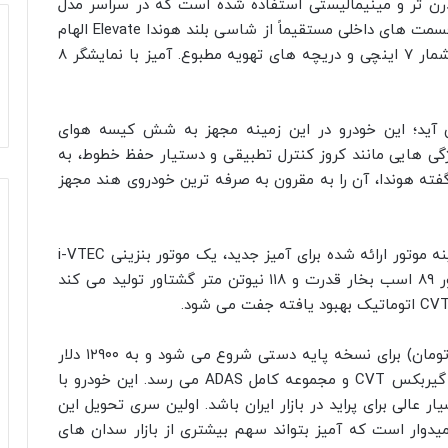
درن‌ تر و مینیمالیستی استفاده شده است که در سراسر مدل‌
های تولیدی هوندا دیده می‌ شود. طراحی بسیاری از قسمت‌ های داخلی مستقیماً از شاسی‌ بلند هوندا Elevate الهام
گرفته شده است، از جمله فرمان، نمایشگر کیلومتر شمار ۷ اینچی و دریچه‌ های تهویه مطبوع. آمیز با نمایشگر ۸
 آید؛ این خودرو در این زمینه مجهز به شش کیسه هوای
سنسینگ است. ویژگی‌ هایی مانند کروز کنترل تطبیقی و دستیار حفظ خطوط، به
ن سطح ۲ می‌ دهد و طبق گفته هوندا، آن را به مقرون‌ به‌ صرفه‌ ترین خودروی هند مجهز
زیر کاپوت، همه چیز آشنا به نظر می‌ رسد؛ تنها گزینه موتور ارائه شده برای آمیز جدید، یک موتور بنزینی i-VTEC
تنفس طبیعی ۱٫۲ لیتری قابل اعتماد است. این موتور ۸۹ اسب بخار قدرت و ۱۱۸ نیوتن‌ متر گشتاور تولید می‌ کند
قیمت هوندا آمیز از ۹۴۰۰ دلار (معادل ۶۶۵ میلیون تومان) برای نسخه پایه دستی شروع می‌ شود و به ۱۲۹۰۰ دلار
(معادل ۹۱۵ میلیون تومان) برای تریم پرچمدار ZX با گیربکس CVT و مجموعه کامل ADAS می‌ رسد. این خودرو با
عالی برای پراید در بازار ایران باشد. اولین سری تحویل این
زی شده و هوندا امیدوار است که آمیز بتواند سهم بیشتری از بازار سدان‌ های