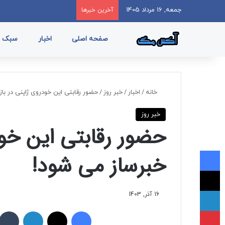
جمعه, 16 مرداد 1405
آخرین خبرها
صفحه اصلی
اخبار
سبک ز
خانه
/
اخبار
/
خبر روز
/
حضور رقابتی این خودروی ژاپنی در باز
خبر روز
حضور رقابتی این خودر
فیسبوک
خبرساز می شود!
ایکس
لینکداین
16 آذر, 1403
پینتریست
فیسبوک
ایکس
لینکداین