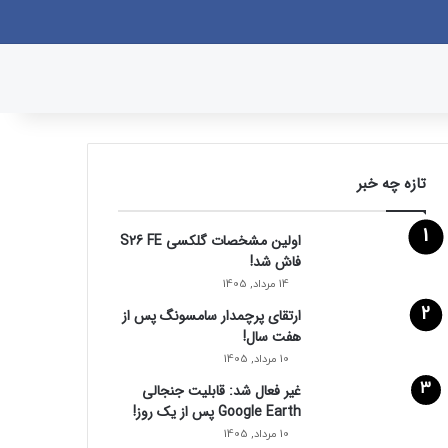
وک
یکس
پینتریست
دریبببل
لینکداین
یوتیوب
تصاویر فلیکر
وردپرس
پی‌پال
اینستاگرام
گوگل پلی
ورود
سایدبار
نوشته تصادفی
جستجو برای
تازه چه خبر
اولین مشخصات گلکسی S26 FE
فاش شد!
14 مرداد, 1405
ارتقای پرچمدار سامسونگ پس از
هفت سال!
10 مرداد, 1405
غیر فعال شد: قابلیت جنجالی
Google Earth پس از یک روز!
10 مرداد, 1405