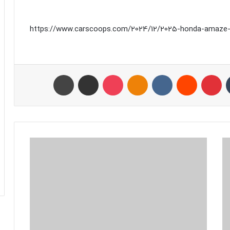
https://www.carscoops.com/2024/12/2025-honda-amaze-imp-
تامبلر
پینتریست
Reddit
VKontakte
Odnoklassniki
پاکت
اشتراک با ایمیل
چاپ
ا
ی
ن
س
ت
ا
ر
ه
ب