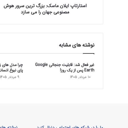
استارتاپ ایلان ماسک: بزرگ‌ ترین سرور هوش
ی
مصنوعی جهان را می سازد
ل
ا
ن
م
ا
س
نوشته های مشابه
ک
:
ب
غیر فعال شد: قابلیت جنجالی Google
چرا مدل‌ های 
ز
Earth پس از یک روز!
پای نبوغ انسان
ر
گ‌
10 مرداد, 1405
9 مرداد, 1405
ت
ر
ی
ن
س
ر
و
ر
ما را در شبکه های اجتماعی دنبال کنید
نوشته های 