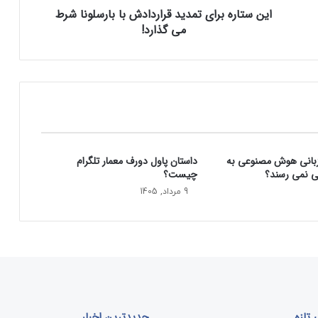
این ستاره برای تمدید قراردادش با بارسلونا شرط
ر
می گذارد!
ا
ی
ت
م
د
ی
د
ق
ر
زبانی هوش مصنوعی به
داستان پاول دورف معمار تلگرام
ا
ی نمی‌ رسند؟
چیست؟
ر
د
9 مرداد, 1405
ا
د
ش
ب
ا
ب
ا
ر
تازه
جدیدترین اخبار