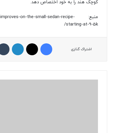
کوچک هند را به خود اختصاص دهد.
منبع: roves-on-the-small-sedan-recipe
starting-at-9-5k/
فیسبوک
ایکس
لینکداین
اشتراک گذاری
ا
س
ت
ا
ر
ت
ا
پ
ا