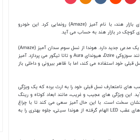
هوندا به‌ تازگی از جدیدترین سدان کوچک خود برای بازار هند، با نام آمیز (Amaze) رونمایی کرد. این خودرو
کوچک در بازار هند به حساب می‌ آید.
رقابت و نبرد بازار محبوب سدان‌ های کوچک در هند یک مدعی جدید دارد. هوندا از نسل سوم سدان آمیز (Amaze)
رونمایی کرده که مستقیماً به رقابت با خودروهایی مانند سوزوکی Dzire، هیوندای Aura و تاتا تیگور می‌ پردازد. آمیز
ل قبلی خود استفاده می‌ کند، اما با ظاهر بیرونی و داخلی باز
سب‌ های نامتعارف نسل قبلی خود را به ارث برده که یک ویژگی
 ۴ متر به حساب می‌ آید. این ویژگی‌ های عجیب و غریب، مانند ابعاد کوتاه و رینگ‌
 نادیده گرفتنشان سخت است. با این حال آمیز سعی می‌ کند تا با چراغ‌
های جلوی LED تهاجمی، جلو پنجره برجسته و چراغ‌ های عقب LED الهام‌ گرفته از هوندا سیتی، جلوه بهتری را به