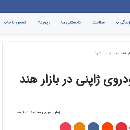
فیسب
ا
ندگی
سلامت
دانستنی ها
رپورتاژ
تماس با ما
ار هند خبرساز می شود!
وی ژاپنی در بازار هند
زمان تقریبی مطالعه 2 دقیقه
تامبلر
پینتریست
Reddit
VKontakte
Odnoklassniki
پاکت