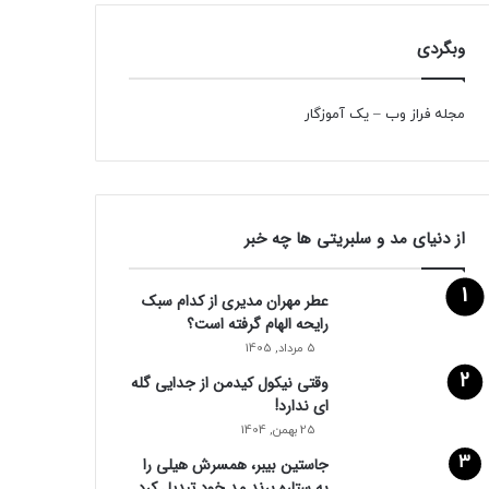
وبگردی
مجله فراز وب
–
یک آموزگار
از دنیای مد و سلبریتی ها چه خبر
عطر مهران مدیری از کدام سبک
رایحه الهام گرفته است؟
5 مرداد, 1405
وقتی نیکول کیدمن از جدایی گله
ای ندارد!
25 بهمن, 1404
جاستین بیبر، همسرش هیلی را
به ستاره برند مد خود تبدیل کرد