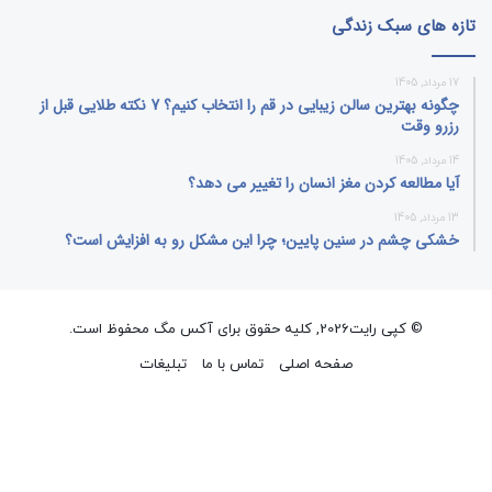
تازه های سبک زندگی
17 مرداد, 1405
چگونه بهترین سالن زیبایی در قم را انتخاب کنیم؟ 7 نکته طلایی قبل از
رزرو وقت
14 مرداد, 1405
آیا مطالعه کردن مغز انسان را تغییر می‌ دهد؟
13 مرداد, 1405
خشکی چشم در سنین پایین؛ چرا این مشکل رو به افزایش است؟
© کپی رایت2026, کلیه حقوق برای آکس مگ محفوظ است.
صفحه اصلی
تماس با ما
تبلیغات
فیسبوک
ایکس
پینتریست
دریبببل
لینکداین
تصاویر
یوتیوب
وردپر
فلیکر
اینستاگرام
پی‌پال
گوگل