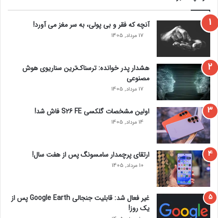
د
م
!
ی
آنچه که فقر و بی‌ پولی، به سر مغز می‌ آورد!
ک
17 مرداد, 1405
ن
د
!
هشدار پدر خوانده: ترسناک‌ترین سناریوی هوش
مصنوعی
17 مرداد, 1405
اولین مشخصات گلکسی S26 FE فاش شد!
14 مرداد, 1405
ارتقای پرچمدار سامسونگ پس از هفت سال!
10 مرداد, 1405
غیر فعال شد: قابلیت جنجالی Google Earth پس از
یک روز!