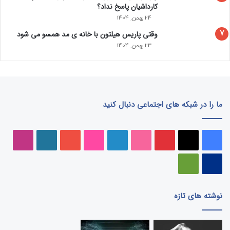
کارداشیان پاسخ نداد؟
24 بهمن, 1404
وقتی پاریس هیلتون با خانه‌ ی مد همسو می شود
23 بهمن, 1404
ما را در شبکه های اجتماعی دنبال کنید
فیسبوک
ایکس
پینتریست
دریبببل
لینکداین
تصاویر
یوتیوب
وردپرس
اینست
فلیکر
پی‌پال
گوگل
پلی
نوشته های تازه