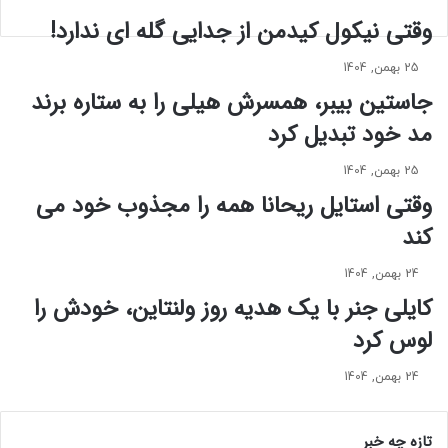
ع
س
ن
ت
وقتی نیکول کیدمن از جدایی گله ای ندارد!
ا
ا
ی
ی
25 بهمن, 1404
و
ل
جاستین بیبر، همسرش هیلی را به ستاره برند
ا
ش
ق
مد خود تبدیل کرد
ی
ع
ک
ی
ن
25 بهمن, 1404
ک
گ
وقتی استایل ریحانا همه را مجذوب خود می‌
ل
ا
کند
م
ه
ه
ه
ا
ا
24 بهمن, 1404
ل
ر
کایلی جنر با یک هدیه روز ولنتاین، خودش را
م
ا
لوس کرد
ا
م
س
ی
م
24 بهمن, 1404
خ
ی
ک
چ
و
تازه چه خبر
ک
ب