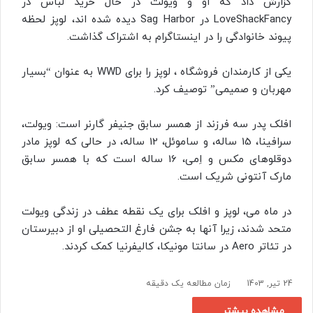
گزارش داد که او و ویولت در حال خرید لباس در
LoveShackFancy در Sag Harbor دیده شده اند، لوپز لحظه
پیوند خانوادگی را در اینستاگرام به اشتراک گذاشت.
یکی از کارمندان فروشگاه ، لوپز را برای WWD به عنوان “بسیار
مهربان و صمیمی” توصیف کرد.
افلک پدر سه فرزند از همسر سابق جنیفر گارنر است: ویولت،
سرافینا، 15 ساله، و ساموئل، 12 ساله، در حالی که لوپز مادر
دوقلوهای مکس و اِمی، 16 ساله است که با همسر سابق
مارک آنتونی شریک است.
در ماه می، لوپز و افلک برای یک نقطه عطف در زندگی ویولت
متحد شدند، زیرا آنها به جشن فارغ التحصیلی او از دبیرستان
در تئاتر Aero در سانتا مونیکا، کالیفرنیا کمک کردند.
24 تیر, 1403
زمان مطالعه یک دقیقه
مشاهده بیشتر