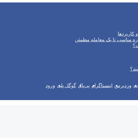
 کاربردها
ره مناسب تا یک معامله مطمئن
ت؟
ند؟
وب
وردپرس
اینستاگرام
پی‌پال
گوگل پلی
ورود