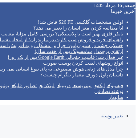
جمعه, 16 مرداد 1405
آخرین خبرها
اولین مشخصات گلکسی S26 FE فاش شد!
آیا مطالعه کردن مغز انسان را تغییر می‌ دهد؟
تانکر فلزی بهتر است یا پلاستیکی؟ بررسی کامل مزایا، معایب و
راهنمای خرید و فروش سیم کارت در مازندران؛ از انتخاب شما
خشکی چشم در سنین پایین؛ چرا این مشکل رو به افزایش اس
ارتقای پرچمدار سامسونگ پس از هفت سال!
غیر فعال شد: قابلیت جنجالی Google Earth پس از یک روز!
انواع روشهای لیفت کردن پوست صورت
چرا مدل‌ های زبانی هوش مصنوعی به پای نبوغ انسانی نمی‌ رس
داستان پاول دورف معمار تلگرام چیست؟
فیسبوک
ایکس
پینتریست
دریبببل
لینکداین
تصاویر فلیکر
یوتی
نوشته تصادفی
سایدبار
تغییر پوسته