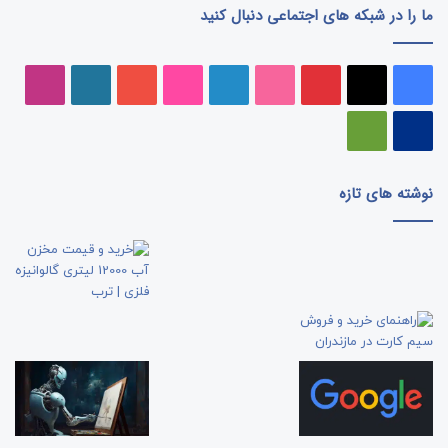
ما را در شبکه های اجتماعی دنبال کنید
فیسبوک
ایکس
پینتریست
دریبببل
لینکداین
تصاویر
یوتیوب
وردپرس
اینست
فلیکر
پی‌پال
گوگل
پلی
نوشته های تازه