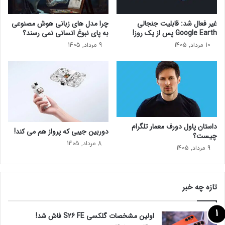
ه
ا
ا
ی
غیر فعال شد: قابلیت جنجالی
چرا مدل‌ های زبانی هوش مصنوعی
ی
ه
Google Earth پس از یک روز!
به پای نبوغ انسانی نمی‌ رسند؟
ز
و
10 مرداد, 1405
9 مرداد, 1405
ر
ش
د
م
ر
ن
ا
د
ت
ب
غ
ا
ی
ک
ی
ا
داستان پاول دورف معمار تلگرام
دوربین جیبی که پرواز هم می‌ کند!
ر
ه
چیست؟
د
ش
8 مرداد, 1405
9 مرداد, 1405
ا
ن
د
ر
خ
ب
تازه چه خبر
ا
ر
اولین مشخصات گلکسی S26 FE فاش شد!
و