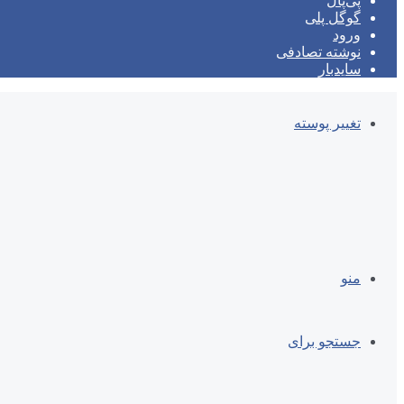
پی‌پال
گوگل پلی
ورود
نوشته تصادفی
سایدبار
تغییر پوسته
منو
جستجو برای