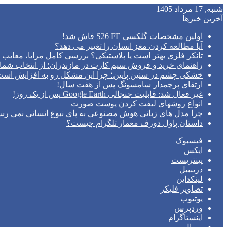
شنبه, 17 مرداد 1405
آخرین خبرها
اولین مشخصات گلکسی S26 FE فاش شد!
آیا مطالعه کردن مغز انسان را تغییر می‌ دهد؟
تانکر فلزی بهتر است یا پلاستیکی؟ بررسی کامل مزایا، معایب و
راهنمای خرید و فروش سیم کارت در مازندران؛ از انتخاب شما
خشکی چشم در سنین پایین؛ چرا این مشکل رو به افزایش اس
ارتقای پرچمدار سامسونگ پس از هفت سال!
غیر فعال شد: قابلیت جنجالی Google Earth پس از یک روز!
انواع روشهای لیفت کردن پوست صورت
چرا مدل‌ های زبانی هوش مصنوعی به پای نبوغ انسانی نمی‌ رس
داستان پاول دورف معمار تلگرام چیست؟
فیسبوک
ایکس
پینتریست
دریبببل
لینکداین
تصاویر فلیکر
یوتیوب
وردپرس
اینستاگرام