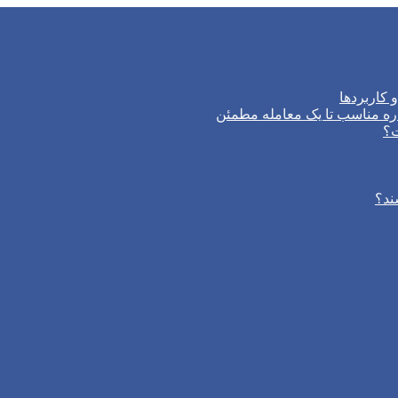
 کاربردها
ره مناسب تا یک معامله مطمئن
ت؟
ند؟