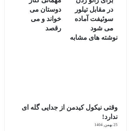
برای زانو زدن
مهمانی کنار
ا
ن
و
ا
در مقابل تیلور
دوستان می
ی
گ
سوئیفت آماده
خواند و می
س
و
ک
م
می شود
رقصد
ل
ز
نوشته های مشابه
س
د
ب
ر
ر
م
ا
ه
ی
م
ز
ا
ا
ن
ن
ی
و
ک
ز
ن
د
ا
وقتی نیکول کیدمن از جدایی گله ای
ن
ر
د
د
ندارد!
ر
و
م
س
25 بهمن, 1404
ق
ت