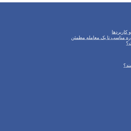
 کاربردها
ره مناسب تا یک معامله مطمئن
ت؟
ند؟