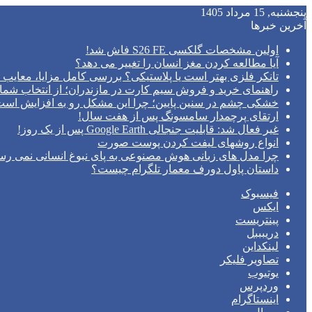
پنجشنبه, 15 مرداد 1405
آخرین خبرها
اولین مشخصات گلکسی S26 FE فاش شد!
آیا مطالعه کردن مغز انسان را تغییر می‌ دهد؟
تانکر فلزی بهتر است یا پلاستیکی؟ بررسی کامل مزایا، معایب و
راهنمای خرید و فروش سیم کارت در مازندران؛ از انتخاب شما
خشکی چشم در سنین پایین؛ چرا این مشکل رو به افزایش اس
ارتقای پرچمدار سامسونگ پس از هفت سال!
غیر فعال شد: قابلیت جنجالی Google Earth پس از یک روز!
انواع روشهای لیفت کردن پوست صورت
چرا مدل‌ های زبانی هوش مصنوعی به پای نبوغ انسانی نمی‌ رس
داستان پاول دورف معمار تلگرام چیست؟
فیسبوک
ایکس
پینتریست
دریبببل
لینکداین
تصاویر فلیکر
یوتیوب
وردپرس
اینستاگرام