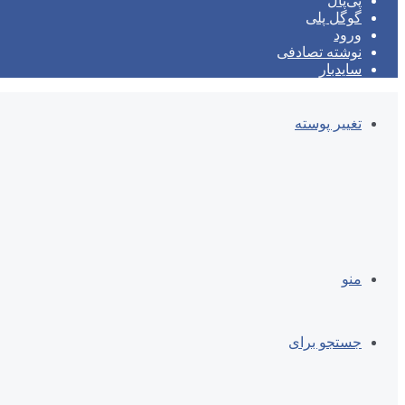
پی‌پال
گوگل پلی
ورود
نوشته تصادفی
سایدبار
تغییر پوسته
منو
جستجو برای