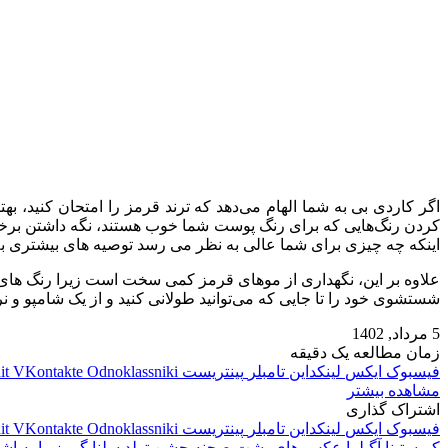
اگر کاردی بی به شما الهام می‌دهد که ترند قرمز را امتحان کنید، ب
کردن رنگ‌هایی که برای رنگ پوست شما خوب هستند، نگه داشتن برخی از
اینکه چه چیزی برای شما عالی به نظر می رسد توصیه های بیشتری به
علاوه بر این، نگهداری از موهای قرمز کمی سخت است زیرا رنگ های 
شستشوی خود را تا جایی که می‌توانید طولانی کنید و از یک شامپو و نر
5 مرداد, 1402
زمان مطالعه یک دقیقه
فیسبوک
ایکس
لینکداین
تامبلر
پینتریست
Odnoklassniki
VKontakte
it
مشاهده بیشتر
اشتراک گذاری
فیسبوک
ایکس
لینکداین
تامبلر
پینتریست
Odnoklassniki
VKontakte
it
کریستینا آگیلرا عکس های پشت صحنه جشن تولد سلنا گومز را به ا