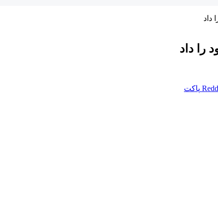
 داد
 را داد
Redd
پاکت