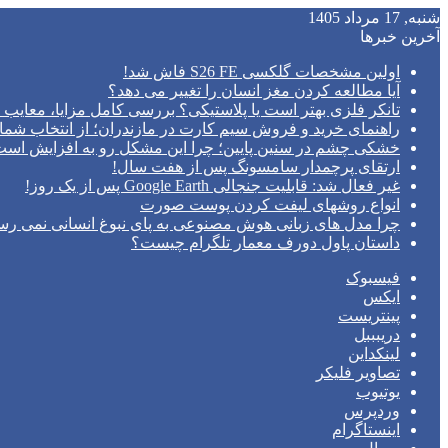
شنبه, 17 مرداد 1405
آخرین خبرها
اولین مشخصات گلکسی S26 FE فاش شد!
آیا مطالعه کردن مغز انسان را تغییر می‌ دهد؟
تانکر فلزی بهتر است یا پلاستیکی؟ بررسی کامل مزایا، معایب و
راهنمای خرید و فروش سیم کارت در مازندران؛ از انتخاب شما
خشکی چشم در سنین پایین؛ چرا این مشکل رو به افزایش اس
ارتقای پرچمدار سامسونگ پس از هفت سال!
غیر فعال شد: قابلیت جنجالی Google Earth پس از یک روز!
انواع روشهای لیفت کردن پوست صورت
چرا مدل‌ های زبانی هوش مصنوعی به پای نبوغ انسانی نمی‌ رس
داستان پاول دورف معمار تلگرام چیست؟
فیسبوک
ایکس
پینتریست
دریبببل
لینکداین
تصاویر فلیکر
یوتیوب
وردپرس
اینستاگرام