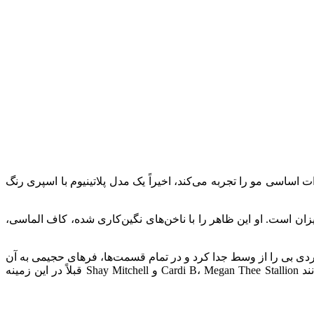
ت اساسی مو را تجربه می‌کند، اخیراً یک مدل پلاتینیوم با اسپری رنگ
زان است. او این ظاهر را با ناخن‌های نگین‌کاری شده، کاف الماسی،
ردی بی را از وسط جدا کرد و در تمام قسمت‌ها، فرهای حجیمی به آن
اضافه کرد. موهای گیلاسی کولا در بهار امسال به عنوان پاسخی تیره تر و با رنگ سردتر به روند موهای مسی ظاهر شدند و ستارگانی مانند Cardi B، Megan Thee Stallion و Shay Mitchell قبلاً در این زمینه