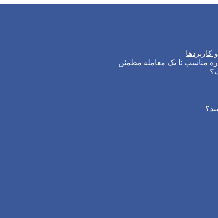
 کاربردها
ره مناسب تا یک معامله مطمئن
ت؟
ند؟