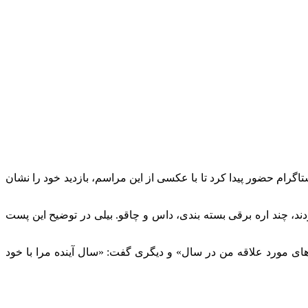
الووین استودیوی یونیور سال در هالیوود با موجودات خزنده جشن گرفت! بیلی روز جمعه 20 اکتبر در اینستاگرام حضور پیدا کرد تا با عکسی از این مراسم، بازدید خود را نشان
د، چند اره برقی بسته بندی، داس و چاقو. بیلی در توضیح این پست
کس‌ های مورد علاقه من در سال» و دیگری گفت: «سال آینده مرا با خود