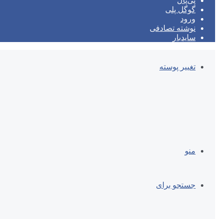
پی‌پال
گوگل پلی
ورود
نوشته تصادفی
سایدبار
تغییر پوسته
منو
جستجو برای