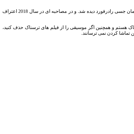
بازدید بیلی از فیلم ترسناک هالووین تعجب آور نیست او قبلاً در HHN بوده است. در واقع، سال گذشته او در این مراسم با دوست پسر آن زمان جسی رادرفورد دیده شد. و در مصاحبه ای در سال 2018 اعتراف
 هستم و همچنین اگر موسیقی را از فیلم‌ های ترسناک حذف کنید،
ن تماشا کردن نمی‌ ترسانند.