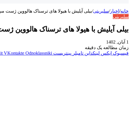
خانه
/
اخبار
/
سلبریتی
/
بیلی آیلیش با هیولا های ترسناک هالووین ژست می
سلبریتی
بیلی آیلیش با هیولا های ترسناک هالووین ژس
1 آبان, 1402
زمان مطالعه یک دقیقه
فیسبوک
ایکس
لینکداین
تامبلر
پینتریست
Odnoklassniki
VKontakte
it