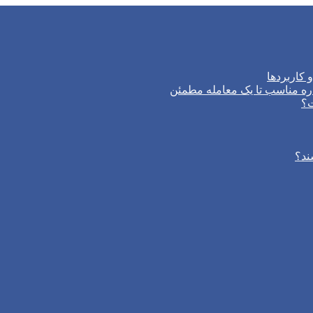
 کاربردها
ره مناسب تا یک معامله مطمئن
ت؟
ند؟