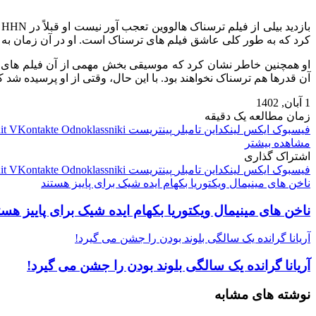
کرد که به طور کلی عاشق فیلم های ترسناک است. او در آن زمان به 
او همچنین خاطر نشان کرد که موسیقی بخش مهمی از آن فیلم های ت
آن‌ قدرها هم ترسناک نخواهند بود. با این حال، وقتی از او پرسیده شد ک
1 آبان, 1402
زمان مطالعه یک دقیقه
فیسبوک
ایکس
لینکداین
تامبلر
پینتریست
Odnoklassniki
VKontakte
it
مشاهده بیشتر
اشتراک گذاری
فیسبوک
ایکس
لینکداین
تامبلر
پینتریست
Odnoklassniki
VKontakte
it
ناخن های مینیمال ویکتوریا بکهام ایده شیک برای پاییز هستند
ناخن های مینیمال ویکتوریا بکهام ایده شیک برای پاییز هست
آریانا گرانده یک سالگی بلوند بودن را جشن می گیرد!
آریانا گرانده یک سالگی بلوند بودن را جشن می گیرد!
نوشته های مشابه