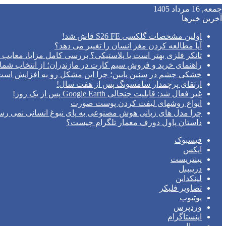
جمعه, 16 مرداد 1405
آخرین خبرها
اولین مشخصات گلکسی S26 FE فاش شد!
آیا مطالعه کردن مغز انسان را تغییر می‌ دهد؟
تانکر فلزی بهتر است یا پلاستیکی؟ بررسی کامل مزایا، معایب و
راهنمای خرید و فروش سیم کارت در مازندران؛ از انتخاب شما
خشکی چشم در سنین پایین؛ چرا این مشکل رو به افزایش اس
ارتقای پرچمدار سامسونگ پس از هفت سال!
غیر فعال شد: قابلیت جنجالی Google Earth پس از یک روز!
انواع روشهای لیفت کردن پوست صورت
چرا مدل‌ های زبانی هوش مصنوعی به پای نبوغ انسانی نمی‌ رس
داستان پاول دورف معمار تلگرام چیست؟
فیسبوک
ایکس
پینتریست
دریبببل
لینکداین
تصاویر فلیکر
یوتیوب
وردپرس
اینستاگرام