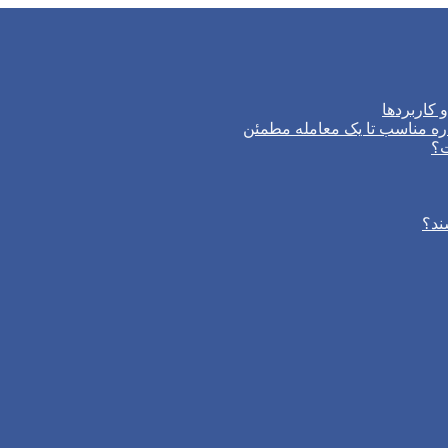
 کاربردها
ره مناسب تا یک معامله مطمئن
ت؟
ند؟