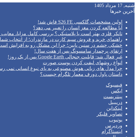
شنبه, 17 مرداد 1405
آخرین خبرها
اولین مشخصات گلکسی S26 FE فاش شد!
آیا مطالعه کردن مغز انسان را تغییر می‌ دهد؟
تانکر فلزی بهتر است یا پلاستیکی؟ بررسی کامل مزایا، معایب و
راهنمای خرید و فروش سیم کارت در مازندران؛ از انتخاب شما
خشکی چشم در سنین پایین؛ چرا این مشکل رو به افزایش اس
ارتقای پرچمدار سامسونگ پس از هفت سال!
غیر فعال شد: قابلیت جنجالی Google Earth پس از یک روز!
انواع روشهای لیفت کردن پوست صورت
چرا مدل‌ های زبانی هوش مصنوعی به پای نبوغ انسانی نمی‌ رس
داستان پاول دورف معمار تلگرام چیست؟
فیسبوک
ایکس
پینتریست
دریبببل
لینکداین
تصاویر فلیکر
یوتیوب
وردپرس
اینستاگرام