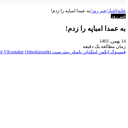
خانه
/
اخبار
/
خبر روز
/
به عمدا امباپه را زدم!
خبر روز
به عمدا امباپه را زدم!
14 بهمن, 1403
زمان مطالعه یک دقیقه
فیسبوک
ایکس
لینکداین
تامبلر
پینتریست
Odnoklassniki
VKontakte
it