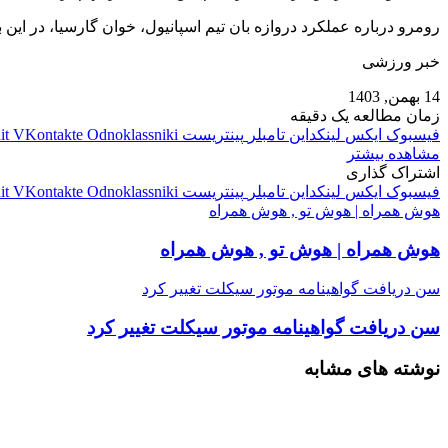
رومرو درباره عملکرد دروازه‌ بان تیم اسپانیول، خوان گارسیا، در این
خبر ورزشی
14 بهمن, 1403
زمان مطالعه یک دقیقه
فیسبوک
ایکس
لینکداین
تامبلر
پینتریست
Odnoklassniki
VKontakte
it
مشاهده بیشتر
اشتراک گذاری
فیسبوک
ایکس
لینکداین
تامبلر
پینتریست
Odnoklassniki
VKontakte
it
هوش همراه | هوش تو , هوش همراه
هوش همراه | هوش تو , هوش همراه
سن دریافت گواهینامه موتور سیکلت تغییر کرد
سن دریافت گواهینامه موتور سیکلت تغییر کرد
نوشته های مشابه