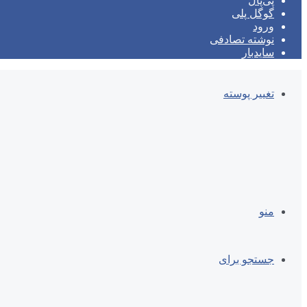
پی‌پال
گوگل پلی
ورود
نوشته تصادفی
سایدبار
تغییر پوسته
منو
جستجو برای