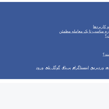
 کاربردها
ره مناسب تا یک معامله مطمئن
ت؟
ند؟
وب
وردپرس
اینستاگرام
پی‌پال
گوگل پلی
ورود