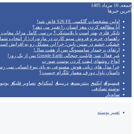
جمعه, 16 مرداد 1405
آخرین خبرها
اولین مشخصات گلکسی S26 FE فاش شد!
آیا مطالعه کردن مغز انسان را تغییر می‌ دهد؟
تانکر فلزی بهتر است یا پلاستیکی؟ بررسی کامل مزایا، معایب و
راهنمای خرید و فروش سیم کارت در مازندران؛ از انتخاب شما
خشکی چشم در سنین پایین؛ چرا این مشکل رو به افزایش اس
ارتقای پرچمدار سامسونگ پس از هفت سال!
غیر فعال شد: قابلیت جنجالی Google Earth پس از یک روز!
انواع روشهای لیفت کردن پوست صورت
چرا مدل‌ های زبانی هوش مصنوعی به پای نبوغ انسانی نمی‌ رس
داستان پاول دورف معمار تلگرام چیست؟
فیسبوک
ایکس
پینتریست
دریبببل
لینکداین
تصاویر فلیکر
یوتی
نوشته تصادفی
سایدبار
تغییر پوسته