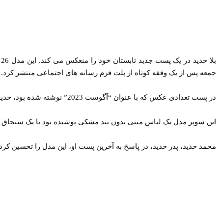
ب
جمعه پس از یک وقفه کوتاه از پلت فرم رسانه های اجتماعی منتشر کرد.
در پست تعدادی عکس که با عنوان “آگوست 2023” نوشته شده بود، حدید در هنگام غروب آفتاب روی بالکن مشرف به دریا ایستاده بود، چندین ژست زیبا را نشان می دهد.
این سوپر مدل یک لباس مینی بدون بند مشکی پوشیده بود با یک سنجاق 
محمد حدید، پدر حدید، در پاسخ به آخرین پست او، این مدل را تحسین کرد. این مرد 74 ساله در بخش نظرات نوشت: «دختر زیبا و مبارزم 