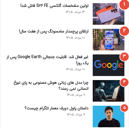
اولین مشخصات گلکسی S26 FE فاش شد!
د
ن
گ
14 مرداد, 1405
کوپر بار ها با پوشیدن پیراهن محبوب زغالی هنگام بیرون رفتن و
م
نشان دادن وفاداری خود به حدید و تمایل او به برند او دیده شده
ی
ک
است. این دو مرغ عشق پس از مراسم جوایز گلدن گلوب 2024 در
ارتقای پرچمدار سامسونگ پس از هفت سال!
ن
ژانویه برای شام در جورجیو بالدی در لس آنجلس با هم ملاقات
10 مرداد, 1405
د
کردند. کوپر مادرش گلوریا را برای شام با حدید بعد از نمایش همراه
خود آورده بود.
غیر فعال شد: قابلیت جنجالی Google Earth پس از
یک روز!
10 مرداد, 1405
چرا مدل‌ های زبانی هوش مصنوعی به پای نبوغ
انسانی نمی‌ رسند؟
9 مرداد, 1405
داستان پاول دورف معمار تلگرام چیست؟
9 مرداد, 1405