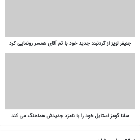
ف
ر
ل
و
پ
ز
جنیفر لوپز از گردنبند جدید خود با تم آقای همسر رونمایی کرد
ا
ز
گ
س
ر
ل
د
ن
ن
ا
ب
گ
ن
و
د
م
ج
ز
د
ا
سلنا گومز استایل خود را با نامزد جدیدش هماهنگ می کند
ی
س
د
ت
خ
ا
و
ی