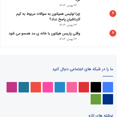
24 بهمن, 1404
چرا لوئیس همیلتون به سوالات مربوط به کیم
کارداشیان پاسخ نداد؟
24 بهمن, 1404
وقتی پاریس هیلتون با خانه‌ ی مد همسو می شود
23 بهمن, 1404
ما را در شبکه های اجتماعی دنبال کنید
فیسبوک
ایکس
پینتریست
دریبببل
لینکداین
تصاویر
یوتیوب
وردپرس
اینست
فلیکر
پی‌پال
گوگل
پلی
نوشته های تازه