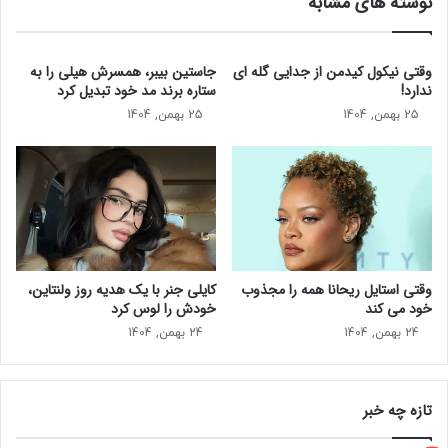
نوشته های مشابه
د
ل
ب
خ
ا
و
ت
د
وقتی نیکول کیدمن از جدایی گله ای
جاستین بیبر، همسرش هیلی را به
م
ر
ندارد!
ستاره برند مد خود تبدیل کرد
حدید، چند هفته قبل با کوپر دیده شد که استایل خود را با کلاه
آ
ا
25 بهمن, 1404
25 بهمن, 1404
بیسبال آبی نیویورک یانکیز، کت کتانی به رنگ خاکستری، یک تاپ
ق
ب
ا
ا
کراپ مشکی و شلوار مشکی ست کرده بود.
ی
ن
ه
ا
م
م
س
ز
ر
د
ر
ج
وقتی استایل ریحانا همه را مجذوب
کایلی جنر با یک هدیه روز ولنتاین،
و
د
خود می‌ کند
خودش را لوس کرد
ن
ی
24 بهمن, 1404
24 بهمن, 1404
م
د
ا
ش
ی
ه
ی
م
تازه چه خبر
ک
ا
ر
ه