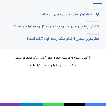
14 مرداد, 1405
آیا مطالعه کردن مغز انسان را تغییر می‌ دهد؟
13 مرداد, 1405
خشکی چشم در سنین پایین؛ چرا این مشکل رو به افزایش است؟
5 مرداد, 1405
عطر مهران مدیری از کدام سبک رایحه الهام گرفته است؟
© کپی رایت2026, کلیه حقوق برای آکس مگ محفوظ است.
صفحه اصلی
تماس با ما
تبلیغات
فیسبوک
ایکس
پینتریست
دریبببل
لینکداین
تصاویر
یوتیوب
وردپر
فلیکر
اینستاگرام
پی‌پال
گوگل
پلی