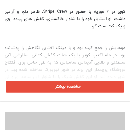
کوپر در 6 فوریه با حضور در Stripe Crew، ظاهر دنج و آرامی
داشت. او استایل خود را با شلوار خاکستری، کفش های پیاده روی
و یک کت ست کرد.
موهایش را جمع کرده بود و با عینک آفتابی نگاهش را پوشانده
بود. در ماه اکتبر، کوپر با یک جفت کفش کتانی سفارشی آبی
سلطنتی و طلایی آدیداس سامباس که به طور خاص برای افتتاح
فروشگاه پرچمدار این برند در شهر نیویورک ساخته شده بود، در
شهر دیده شد. او این کفش شیک را با شلوار آبی سرمه ای و تی
شرت صورتی پوشید.
مشاهده بیشتر
ج
ن
ی