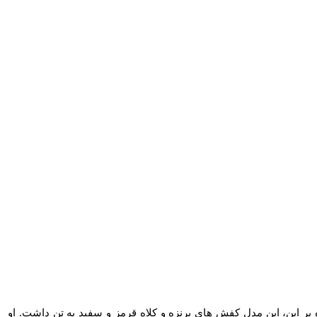
ر این، این مدل کفش‌ های برنزه و کلاه قرمز و سفید به تن داشت. او