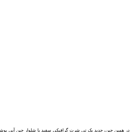
در همین حین، حدید یک تی‌ شرت گرافیکی سفید با شلوار جین آبی پوشیده