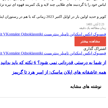
لباس خود را با گردنبند های طلایی چند لایه و یک کمربند قهوه ای تیره تزئ
کوپر و حدید اولین بار در اوایل اکتبر 2023 زمانی که با هم در رستوران ایتالیایی پر ستاره Via Carota در وست ویلج مشغول غذا خوردن بودند، به عنوان یک زوج خبرساز شدند.
23 آبان, 1403
زمان مطالعه یک دقیقه
فیسبوک
ایکس
لینکداین
تامبلر
پینتریست
Odnoklassniki
VKontakte
it
مشاهده بیشتر
اشتراک گذاری
فیسبوک
ایکس
لینکداین
تامبلر
پینتریست
Odnoklassniki
VKontakte
it
از شما به درستی قدردانی نمی شود؟ 6 نکته که باید بدانید
از شما به درستی قدردانی نمی شود؟ 6 نکته که باید بدانید
همه عاشقانه های ایلان ماسک: از امبر هرد تا گریمز
همه عاشقانه های ایلان ماسک: از امبر هرد تا گریمز
نوشته های مشابه