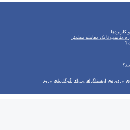
 کاربردها
ره مناسب تا یک معامله مطمئن
ت؟
ند؟
وب
وردپرس
اینستاگرام
پی‌پال
گوگل پلی
ورود