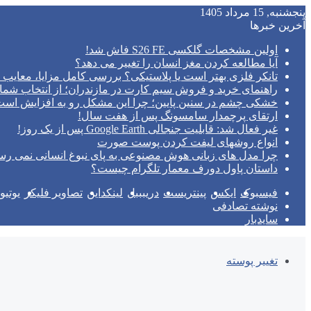
پنجشنبه, 15 مرداد 1405
آخرین خبرها
اولین مشخصات گلکسی S26 FE فاش شد!
آیا مطالعه کردن مغز انسان را تغییر می‌ دهد؟
تانکر فلزی بهتر است یا پلاستیکی؟ بررسی کامل مزایا، معایب و
راهنمای خرید و فروش سیم کارت در مازندران؛ از انتخاب شما
خشکی چشم در سنین پایین؛ چرا این مشکل رو به افزایش اس
ارتقای پرچمدار سامسونگ پس از هفت سال!
غیر فعال شد: قابلیت جنجالی Google Earth پس از یک روز!
انواع روشهای لیفت کردن پوست صورت
چرا مدل‌ های زبانی هوش مصنوعی به پای نبوغ انسانی نمی‌ رس
داستان پاول دورف معمار تلگرام چیست؟
فیسبوک
ایکس
پینتریست
دریبببل
لینکداین
تصاویر فلیکر
یوتی
نوشته تصادفی
سایدبار
تغییر پوسته