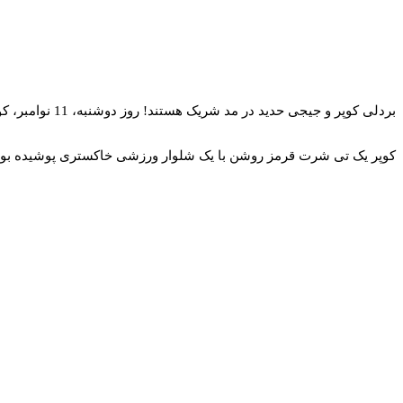
بردلی کوپر و جیجی حدید در مد شریک هستند! روز دوشنبه، 11 نوامبر، کوپر 49 ساله و حدید 29 ساله در حال قدم زدن با هم در محله NoHo شهر نیویورک با ظاهری مشابه دیده شدند.
کوپر یک تی شرت قرمز روشن با یک شلوار ورزشی خاکستری پوشیده بود.