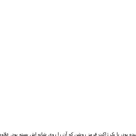
 بود، با یک ژاکت قرمز روشن که آن را روی شانه اش بسته بود. علاوه ب