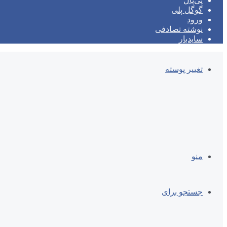
پی‌پال
گوگل پلی
ورود
نوشته تصادفی
سایدبار
تغییر پوسته
منو
جستجو برای