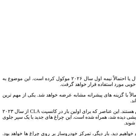
چند هفته پیش، اخباری منتشر شد مبنی بر اینکه مرسدس بنز عرضه مدل فیس‌ لیفت S کلاس را به تعویق انداخته و آن را به اواخر امسال یا احتمالاً نیمه اول سال ۲۰۲۶ موکول کرده است. این موضوع به
تمالاً با گزینه‌ های پیشرانه مشابه عرضه خواهد شد. یکی از مهم‌ ترین
نمونه‌ های اولیه S کلاس که اخیراً دیده شده‌ اند، به چراغ‌ های جلوی بازطراحی‌شده‌ ای مجهز شده که دارای دیلایت ستاره‌ ای شکل مرسدس هستند. این عناصر که برای اولین بار در کانسپت CLA از سال ۲۰۲۳
زمایشی دیده شد، همراه شده است. این چراغ‌ های جدید با یک سپر جلوی
اهیم دید. بار دیگر، تمرکز خودروساز بر روی چراغ‌ ها خواهد بود.