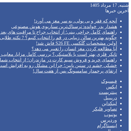
شنبه, 17 مرداد 1405
آخرین خبرها
آنچه که فقر و بی‌ پولی، به سر مغز می‌ آورد!
هشدار پدر خوانده: ترسناک‌ترین سناریوی هوش مصنوعی
راهنمای کامل جراحی بینی؛ از انتخاب جراح تا مراقبت های بعد 
چگونه بهترین سالن زیبایی در قم را انتخاب کنیم؟ 7 نکته طلایی قبل از رزرو وقت
اولین مشخصات گلکسی S26 FE فاش شد!
آیا مطالعه کردن مغز انسان را تغییر می‌ دهد؟
تانکر فلزی بهتر است یا پلاستیکی؟ بررسی کامل مزایا، معایب و
راهنمای خرید و فروش سیم کارت در مازندران؛ از انتخاب شما
خشکی چشم در سنین پایین؛ چرا این مشکل رو به افزایش اس
ارتقای پرچمدار سامسونگ پس از هفت سال!
فیسبوک
ایکس
پینتریست
دریبببل
لینکداین
تصاویر فلیکر
یوتیوب
وردپرس
اینستاگرام