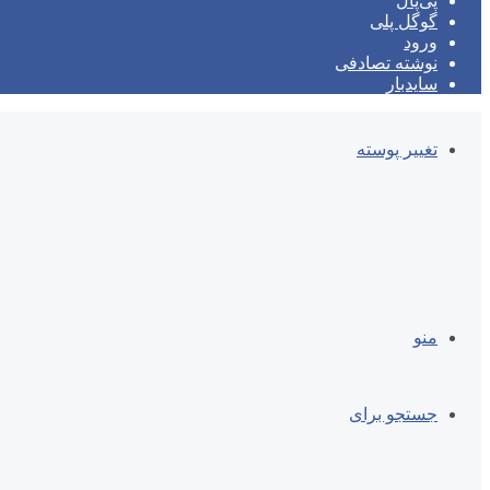
پی‌پال
گوگل پلی
ورود
نوشته تصادفی
سایدبار
تغییر پوسته
منو
جستجو برای