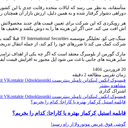
دوراهی دشوار گرفتار شده و به همین دلیل، ارزش بازار آن همچنان 
هر رویکردی که این شرکت برای تعیین قیمت‌ های جدید محصولاتش در پیش
اش افت می‌ کند. حتی اگر این هزینه‌ ها را به دوش بکشد و تخفیف‌ ها را
شرکت کمک می‌ کند تا ضررهای خود را کم کند، از جمله انتقال تدریجی خ
مارک گورمن از بلومبرگ معتقد است که اگر چه یکی از اهداف ترامپ انت
سایر هزینه‌ های جانبی باعث می‌ شود اپل مجبور به افزایش قیمت آیف
20 فروردین, 1404
زمان تقریبی مطالعه 2 دقیقه
فیسبوک
ایکس
لینکداین
تامبلر
پینتریست
Odnoklassniki
VKontakte
it
مشاهده بیشتر
اشتراک گذاری
فیسبوک
ایکس
لینکداین
تامبلر
پینتریست
Odnoklassniki
VKontakte
it
قابلمه استیل کرکماز بهتره یا کاراجا: کدام را بخریم؟
قابلمه استیل کرکماز بهتره یا کاراجا: کدام را بخریم؟
گوشی فوق عریض موتورولا از راه رسید!