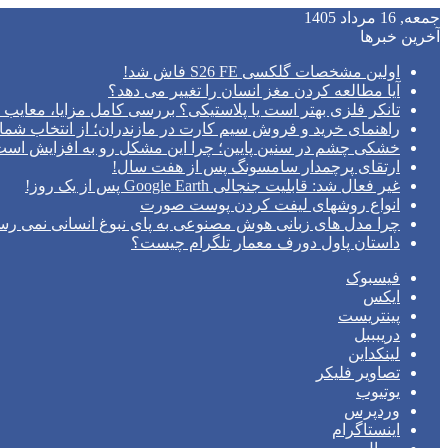
جمعه, 16 مرداد 1405
آخرین خبرها
اولین مشخصات گلکسی S26 FE فاش شد!
آیا مطالعه کردن مغز انسان را تغییر می‌ دهد؟
تانکر فلزی بهتر است یا پلاستیکی؟ بررسی کامل مزایا، معایب و
راهنمای خرید و فروش سیم کارت در مازندران؛ از انتخاب شما
خشکی چشم در سنین پایین؛ چرا این مشکل رو به افزایش اس
ارتقای پرچمدار سامسونگ پس از هفت سال!
غیر فعال شد: قابلیت جنجالی Google Earth پس از یک روز!
انواع روشهای لیفت کردن پوست صورت
چرا مدل‌ های زبانی هوش مصنوعی به پای نبوغ انسانی نمی‌ رس
داستان پاول دورف معمار تلگرام چیست؟
فیسبوک
ایکس
پینتریست
دریبببل
لینکداین
تصاویر فلیکر
یوتیوب
وردپرس
اینستاگرام