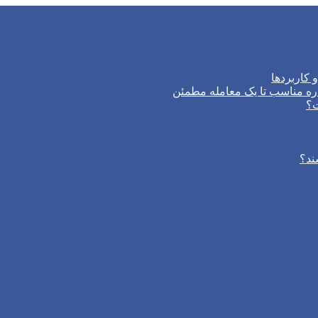
 کاربردها
ره مناسب تا یک معامله مطمئن
ت؟
ند؟