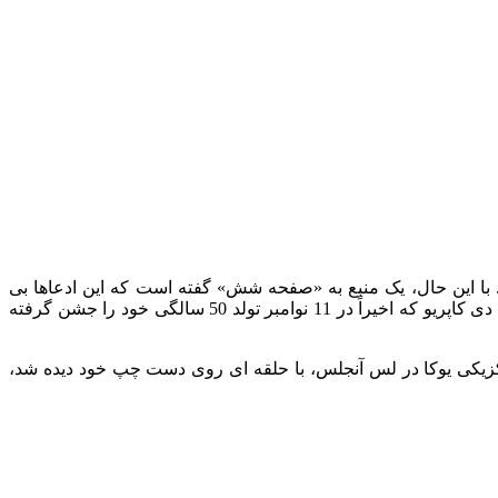
. با این حال، یک منبع به «صفحه شش» گفته است که این ادعاها بی
اساس است. این منبع آگاه تصریح کرد: “این چیزی بیش از یک شایعه اینترنتی نیست” و افزود که شایعات نامزدی مشابه “هر ماه” در مورد دی کاپریو که اخیراً در 11 نوامبر تولد 50 سالگی خود را جشن گرفته
ک ناهار معمولی با دی کاپریو در غذاخوری مکزیکی یوکا در لس آنجلس، با حلقه ای روی دست چپ خود دیده شد،