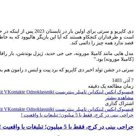
دی کاپریو و سرتی برای ا
است و طرفداران کنجکاو هستند که آیا این بازیگر هالیوود که به خا
قصد ندارد همه چیز را دائمی کند.
[کامیلا مورونه] بود.”
سرتی در جشن تولد اخیر دی کاپریو که برد پیت و اینس د رامون هم ب
7 آذر, 1403
زمان مطالعه یک دقیقه
فیسبوک
ایکس
لینکداین
تامبلر
پینتریست
Odnoklassniki
VKontakte
it
مشاهده بیشتر
اشتراک گذاری
فیسبوک
ایکس
لینکداین
تامبلر
پینتریست
Odnoklassniki
VKontakte
it
جراحی بینی در کرج، فقط با 5 میلیون؛ تبلیغات یا واقعیت !
جراحی بینی در کرج، فقط با 5 میلیون؛ تبلیغات یا واقعیت !