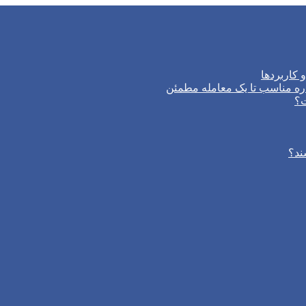
 کاربردها
ره مناسب تا یک معامله مطمئن
ت؟
ند؟