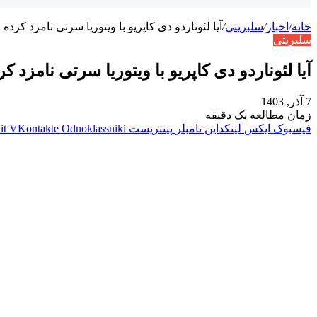
خانه
/
اخبار
/
سلبریتی
/
آیا لئوناردو دی کاپریو با ویتوریا سرتی نامزد کرد
سلبریتی
آیا لئوناردو دی کاپریو با ویتوریا سرتی نامزد 
7 آذر, 1403
زمان مطالعه یک دقیقه
فیسبوک
ایکس
لینکداین
تامبلر
پینتریست
Odnoklassniki
VKontakte
it