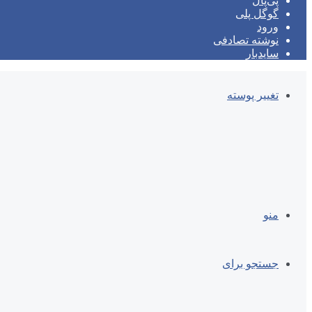
پی‌پال
گوگل پلی
ورود
نوشته تصادفی
سایدبار
تغییر پوسته
منو
جستجو برای