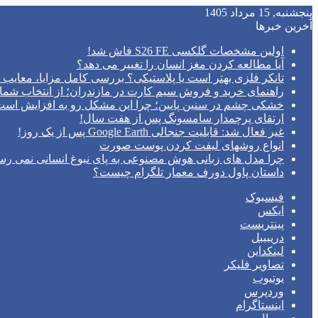
پنجشنبه, 15 مرداد 1405
آخرین خبرها
اولین مشخصات گلکسی S26 FE فاش شد!
آیا مطالعه کردن مغز انسان را تغییر می‌ دهد؟
تانکر فلزی بهتر است یا پلاستیکی؟ بررسی کامل مزایا، معایب و
راهنمای خرید و فروش سیم کارت در مازندران؛ از انتخاب شما
خشکی چشم در سنین پایین؛ چرا این مشکل رو به افزایش اس
ارتقای پرچمدار سامسونگ پس از هفت سال!
غیر فعال شد: قابلیت جنجالی Google Earth پس از یک روز!
انواع روشهای لیفت کردن پوست صورت
چرا مدل‌ های زبانی هوش مصنوعی به پای نبوغ انسانی نمی‌ رس
داستان پاول دورف معمار تلگرام چیست؟
فیسبوک
ایکس
پینتریست
دریبببل
لینکداین
تصاویر فلیکر
یوتیوب
وردپرس
اینستاگرام