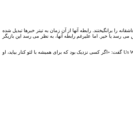
دیده شدند، شایعات عاشقانه را برانگیختند. رابطه آنها از آن زمان به تیتر خبرها تبدیل شده
ی رسد یا خیر. اما علیرغم رابطه آنها، به نظر می رسد این بازیگر
مدل‌ هایی مانند کامیلا مورونه، جی جی حدید، ژیزل بوندشن، بار رافائلی و نینا آگدال از عاشقانه های دی کاپریو بوده اند. یک منبع به Us Weekly گفت: «اگر کسی نزدیک بود که برای همیشه با لئو کنار بیاید، او