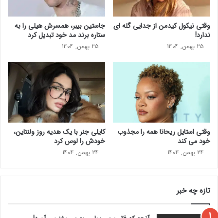
ه
ا
ن
ق
وقتی نیکول کیدمن از جدایی گله ای
جاستین بیبر، همسرش هیلی را به
ظ
ا
ندارد!
ستاره برند مد خود تبدیل کرد
ر
ت
25 بهمن, 1404
25 بهمن, 1404
م
ب
ی
ا
ر
م
س
ر
ی
د
د
ا
ن
ن
د
ج
وقتی استایل ریحانا همه را مجذوب
کایلی جنر با یک هدیه روز ولنتاین،
و
خود می‌ کند
خودش را لوس کرد
ا
ن‌
24 بهمن, 1404
24 بهمن, 1404
ت
ر
د
تازه چه خبر
س
ت
م