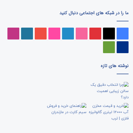
ما را در شبکه های اجتماعی دنبال کنید
فیسبوک
ایکس
پینتریست
دریبببل
لینکداین
تصاویر
یوتیوب
وردپرس
اینست
فلیکر
پی‌پال
گوگل
پلی
نوشته های تازه