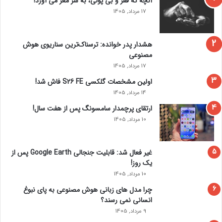
آنچه که فقر و بی‌ پولی، به سر مغز می‌ آورد!
ی‌
17 مرداد, 1405
ک
ش
د
هشدار پدر خوانده: ترسناک‌ترین سناریوی هوش
مصنوعی
17 مرداد, 1405
اولین مشخصات گلکسی S26 FE فاش شد!
14 مرداد, 1405
ارتقای پرچمدار سامسونگ پس از هفت سال!
10 مرداد, 1405
غیر فعال شد: قابلیت جنجالی Google Earth پس از
یک روز!
10 مرداد, 1405
چرا مدل‌ های زبانی هوش مصنوعی به پای نبوغ
انسانی نمی‌ رسند؟
9 مرداد, 1405