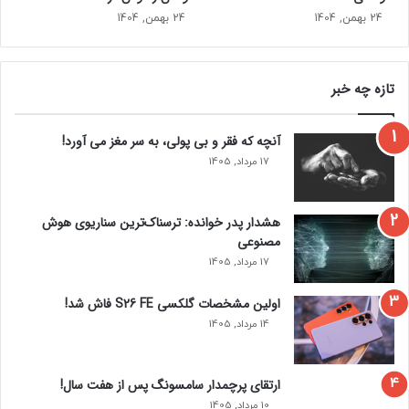
م
24 بهمن, 1404
24 بهمن, 1404
ر
ی
ک
تازه چه خبر
ا
ا
س
آنچه که فقر و بی‌ پولی، به سر مغز می‌ آورد!
ت
17 مرداد, 1405
هشدار پدر خوانده: ترسناک‌ترین سناریوی هوش
مصنوعی
17 مرداد, 1405
اولین مشخصات گلکسی S26 FE فاش شد!
14 مرداد, 1405
به ندرت پیش می آید که آنجلینا نگاهی اجمالی به زندگی خود به
عنوان مادر داشته باشد، مانند مصاحبه جدید او با مجله ووگ. یکی
ارتقای پرچمدار سامسونگ پس از هفت سال!
از آخرین بارهایی که او در مورد خودش به عنوان مادر صحبت کرد،
10 مرداد, 1405