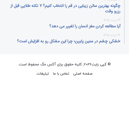
چگونه بهترین سالن زیبایی در قم را انتخاب کنیم؟ 7 نکته طلایی قبل از
رزرو وقت
14 مرداد, 1405
آیا مطالعه کردن مغز انسان را تغییر می‌ دهد؟
13 مرداد, 1405
خشکی چشم در سنین پایین؛ چرا این مشکل رو به افزایش است؟
© کپی رایت2026, کلیه حقوق برای آکس مگ محفوظ است.
صفحه اصلی
تماس با ما
تبلیغات
فیسبوک
ایکس
پینتریست
دریبببل
لینکداین
تصاویر
یوتیوب
وردپر
فلیکر
اینستاگرام
پی‌پال
گوگل
پلی