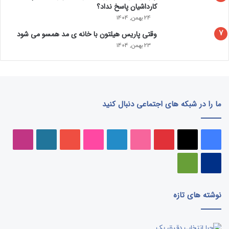
کارداشیان پاسخ نداد؟
24 بهمن, 1404
وقتی پاریس هیلتون با خانه‌ ی مد همسو می شود
23 بهمن, 1404
ما را در شبکه های اجتماعی دنبال کنید
فیسبوک
ایکس
پینتریست
دریبببل
لینکداین
تصاویر
یوتیوب
وردپرس
اینست
فلیکر
پی‌پال
گوگل
پلی
نوشته های تازه