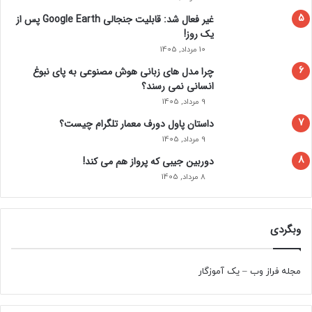
با ووگ بریتانیا در سال 2021 بود. او گفت: “من هرگز در یک جا
غیر فعال شد: قابلیت جنجالی Google Earth پس از
نشستن خیلی خوب نبودم.” «با وجود اینکه می‌ خواستم بچه‌ های
یک روز!
زیادی داشته باشم و مادر شوم.»
10 مرداد, 1405
چرا مدل‌ های زبانی هوش مصنوعی به پای نبوغ
انسانی نمی‌ رسند؟
9 مرداد, 1405
داستان پاول دورف معمار تلگرام چیست؟
9 مرداد, 1405
دوربین جیبی که پرواز هم می‌ کند!
8 مرداد, 1405
وبگردی
مجله فراز وب
–
یک آموزگار