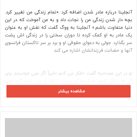
آنجلینا درباره مادر شدن اضافه کرد: «تمام زندگی من تغییر کرد.
بچه‌ دار شدن زندگی من را نجات داد و به من آموخت که در این
دنیا متفاوت باشم.» آنجلینا به ووگ گفت که نقش او به عنوان
یک مادر به او کمک کرده تا دوران سختی را در زندگی اش پشت
سر بگذارد. جولی به دعوای حقوقی او و برد بر سر تاکستان فرانسوی
آنها و حضانت فرزندانشان اشاره می کند.
او در این مصاحبه گفت: «فکر می‌ کنم اخیراً اگر نمی‌ خواستم برای
آن‌ ها زندگی کنم، به شیوه‌ ای بسیار تاریک‌ تر می‌ رفتم. آنها بهتر
از من هستند، زیرا شما می خواهید فرزندانتان بهترین باشند.
مشاهده بیشتر
البته من مادرم، و امیدوارم آن مکان امن برای آنها و آن ثبات را
ایجاد کنم. اما من هم کسی هستم که آنها به او می خندند و می
بینم که آنها جنبه های مختلف خانواده ما را در اختیار گرفته اند.»
ا
آنجلینا مادری مهربان برای مدوکس، پکس، 19، زاهارا، 18، شیلو، 17،
س
ت
و دوقلو های ویوین و ناکس، هر دو 15 ساله است. آنجلینا و برد در