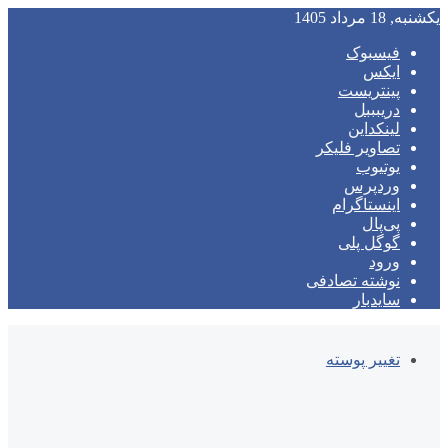
یکشنبه, 18 مرداد 1405
فیسبوک
ایکس
پینتریست
دریبببل
لینکداین
تصاویر فلیکر
یوتیوب
وردپرس
اینستاگرام
پی‌پال
گوگل پلی
ورود
نوشته تصادفی
سایدبار
تغییر پوسته