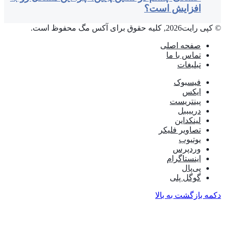
افزایش است؟
© کپی رایت2026, کلیه حقوق برای آکس مگ محفوظ است.
صفحه اصلی
تماس با ما
تبلیغات
فیسبوک
ایکس
پینتریست
دریبببل
لینکداین
تصاویر فلیکر
یوتیوب
وردپرس
اینستاگرام
پی‌پال
گوگل پلی
دکمه بازگشت به بالا