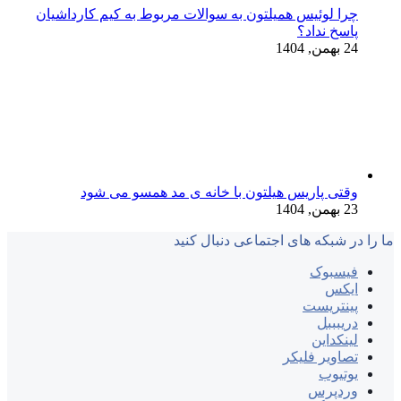
چرا لوئیس همیلتون به سوالات مربوط به کیم کارداشیان
پاسخ نداد؟
24 بهمن, 1404
وقتی پاریس هیلتون با خانه‌ ی مد همسو می شود
23 بهمن, 1404
ما را در شبکه های اجتماعی دنبال کنید
فیسبوک
ایکس
پینتریست
دریبببل
لینکداین
تصاویر فلیکر
یوتیوب
وردپرس