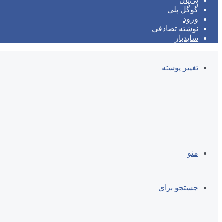
پی‌پال
گوگل پلی
ورود
نوشته تصادفی
سایدبار
تغییر پوسته
منو
جستجو برای