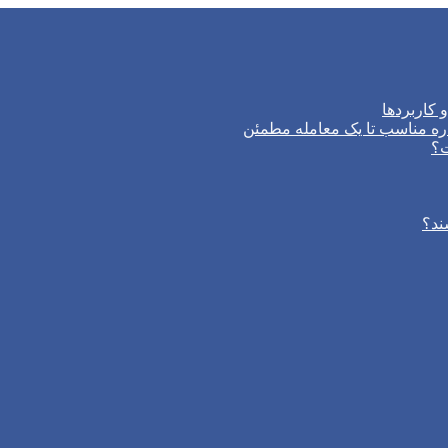
 کاربردها
ره مناسب تا یک معامله مطمئن
ت؟
ند؟