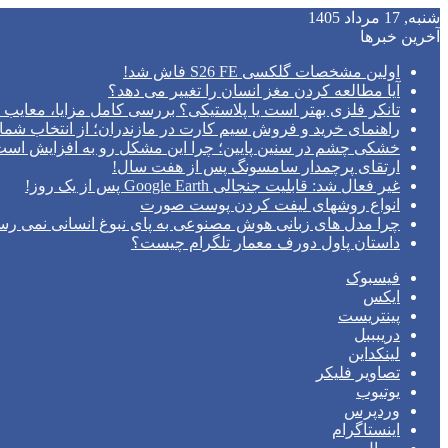
شنبه, 17 مرداد 1405
آخرین خبرها
اولین مشخصات گلکسی S26 FE فاش شد!
آیا مطالعه کردن مغز انسان را تغییر می‌ دهد؟
تانکر فلزی بهتر است یا پلاستیکی؟ بررسی کامل مزایا، معایب و
راهنمای خرید و فروش سیم کارت در مازندران؛ از انتخاب شما
خشکی چشم در سنین پایین؛ چرا این مشکل رو به افزایش اس
ارتقای پرچمدار سامسونگ پس از هفت سال!
غیر فعال شد: قابلیت جنجالی Google Earth پس از یک روز!
انواع روشهای لیفت کردن پوست صورت
چرا مدل‌ های زبانی هوش مصنوعی به پای نبوغ انسانی نمی‌ رس
داستان پاول دورف معمار تلگرام چیست؟
فیسبوک
ایکس
پینتریست
دریبببل
لینکداین
تصاویر فلیکر
یوتیوب
وردپرس
اینستاگرام