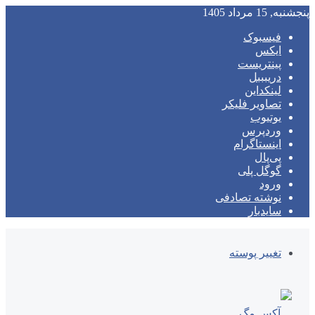
پنجشنبه, 15 مرداد 1405
فیسبوک
ایکس
پینتریست
دریبببل
لینکداین
تصاویر فلیکر
یوتیوب
وردپرس
اینستاگرام
پی‌پال
گوگل پلی
ورود
نوشته تصادفی
سایدبار
تغییر پوسته