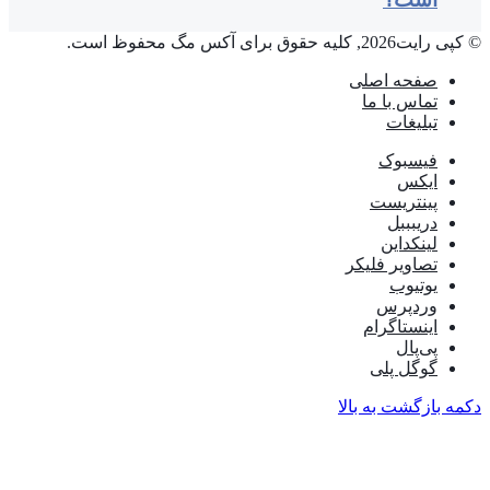
© کپی رایت2026, کلیه حقوق برای آکس مگ محفوظ است.
صفحه اصلی
تماس با ما
تبلیغات
فیسبوک
ایکس
پینتریست
دریبببل
لینکداین
تصاویر فلیکر
یوتیوب
وردپرس
اینستاگرام
پی‌پال
گوگل پلی
دکمه بازگشت به بالا