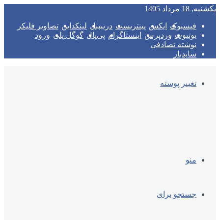
یکشنبه, 18 مرداد 1405
فیسبوک
ایکس
پینتریست
دریبببل
لینکداین
تصاویر فلیکر
یوتیوب
وردپرس
اینستاگرام
پی‌پال
گوگل پلی
ورود
نوشته تصادفی
سایدبار
تغییر پوسته
منو
جستجو برای