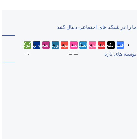
ما را در شبکه های اجتماعی دنبال کنید
فیسبوک
ایکس
پینتریست
دریبببل
لینکداین
تصاویر
یوتیوب
وردپرس
اینستاگرام
پی‌پال
گوگل
فلیکر
پلی
نوشته های تازه