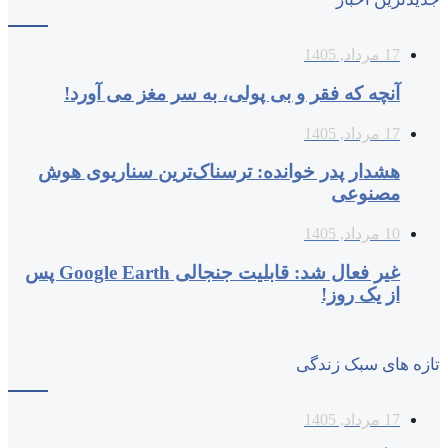
17 مرداد, 1405
آنچه که فقر و بی‌ پولی، به سر مغز می‌ آورد!
17 مرداد, 1405
هشدار پدر خوانده: ترسناک‌ترین سناریوی هوش
مصنوعی
10 مرداد, 1405
غیر فعال شد: قابلیت جنجالی Google Earth پس
از یک روز!
تازه های سبک زندگی
17 مرداد, 1405