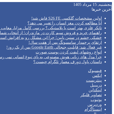
پنجشنبه, 15 مرداد 1405
آخرین خبرها
اولین مشخصات گلکسی S26 FE فاش شد!
آیا مطالعه کردن مغز انسان را تغییر می‌ دهد؟
تانکر فلزی بهتر است یا پلاستیکی؟ بررسی کامل مزایا، معایب و
راهنمای خرید و فروش سیم کارت در مازندران؛ از انتخاب شما
خشکی چشم در سنین پایین؛ چرا این مشکل رو به افزایش اس
ارتقای پرچمدار سامسونگ پس از هفت سال!
غیر فعال شد: قابلیت جنجالی Google Earth پس از یک روز!
انواع روشهای لیفت کردن پوست صورت
چرا مدل‌ های زبانی هوش مصنوعی به پای نبوغ انسانی نمی‌ رس
داستان پاول دورف معمار تلگرام چیست؟
فیسبوک
ایکس
پینتریست
دریبببل
لینکداین
تصاویر فلیکر
یوتیوب
وردپرس
اینستاگرام