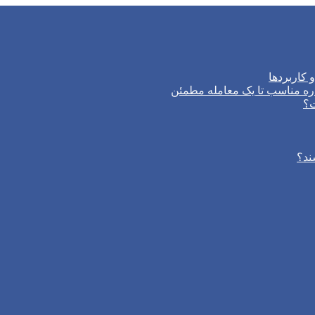
 کاربردها
ره مناسب تا یک معامله مطمئن
ت؟
ند؟