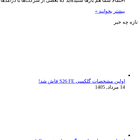
احتمالاً شما هم بارها شنیده‌اید که بعضی از شرکت‌ها با درآمده
بیشتر بخوانید »
تازه چه خبر
اولین مشخصات گلکسی S26 FE فاش شد!
14 مرداد, 1405