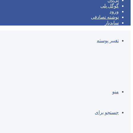
پی‌پال
گوگل پلی
ورود
نوشته تصادفی
سایدبار
تغییر پوسته
منو
جستجو برای