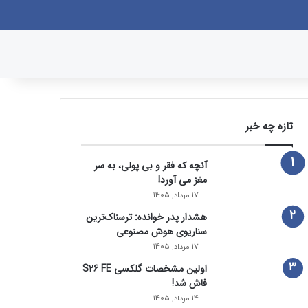
وک
یکس
پینتریست
دریبببل
لینکداین
یوتیوب
تصاویر فلیکر
وردپرس
پی‌پال
اینستاگرام
گوگل پلی
ورود
سایدبار
نوشته تصادفی
جستجو برای
تازه چه خبر
آنچه که فقر و بی‌ پولی، به سر
مغز می‌ آورد!
17 مرداد, 1405
هشدار پدر خوانده: ترسناک‌ترین
سناریوی هوش مصنوعی
17 مرداد, 1405
اولین مشخصات گلکسی S26 FE
فاش شد!
14 مرداد, 1405