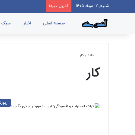
شنبه, 17 مرداد 1405
آخرین خبرها
صفحه اصلی
اخبار
سبک ز
خانه
/
کار
کار
رپورتا