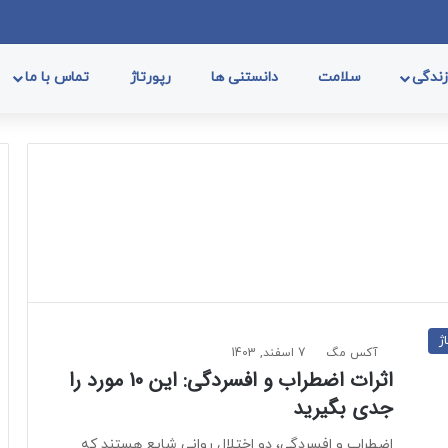
فیسب
ا
ندگی
سلامت
دانستنی ها
رپورتاژ
تماس با ما
ژ
آکس مگ
7 اسفند, 1403
اثرات اضطراب و افسردگی: این 10 مورد را
جدی بگیرید
اضطراب و افسردگی، دو اختلال روانی شایع هستند که