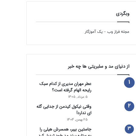
وبگردی
مجله فراز وب
–
یک آموزگار
از دنیای مد و سلبریتی ها چه خبر
عطر مهران مدیری از کدام سبک
رایحه الهام گرفته است؟
5 مرداد, 1405
وقتی نیکول کیدمن از جدایی گله
ای ندارد!
25 بهمن, 1404
جاستین بیبر، همسرش هیلی را
به ستاره برند مد خود تبدیل کرد