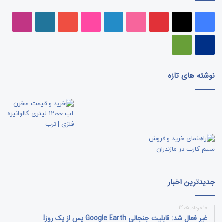
فیسبوک
ایکس
پینتریست
دریبببل
لینکداین
تصاویر
یوتیوب
وردپرس
اینست
فلیکر
پی‌پال
گوگل
پلی
نوشته های تازه
جدیدترین اخبار
10 مرداد, 1405
غیر فعال شد: قابلیت جنجالی Google Earth پس از یک روز!