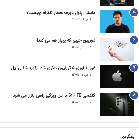
داستان پاول دورف معمار تلگرام چیست؟
9 مرداد, 1405
دوربین جیبی که پرواز هم می‌ کند!
8 مرداد, 1405
غول فناوری ۵ تریلیون دلاری شد: رکورد شکنی اپل
7 مرداد, 1405
گلکسی S26 FE با این ویژگی راهی بازار می شود
7 مرداد, 1405
وبگردی