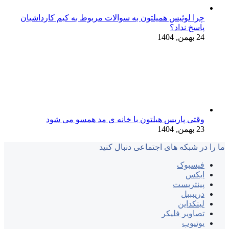
چرا لوئیس همیلتون به سوالات مربوط به کیم کارداشیان
پاسخ نداد؟
24 بهمن, 1404
وقتی پاریس هیلتون با خانه‌ ی مد همسو می شود
23 بهمن, 1404
ما را در شبکه های اجتماعی دنبال کنید
فیسبوک
ایکس
پینتریست
دریبببل
لینکداین
تصاویر فلیکر
یوتیوب