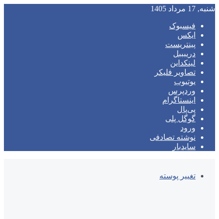
شنبه, 17 مرداد 1405
فیسبوک
ایکس
پینتریست
دریبببل
لینکداین
تصاویر فلیکر
یوتیوب
وردپرس
اینستاگرام
پی‌پال
گوگل پلی
ورود
نوشته تصادفی
سایدبار
تغییر پوسته