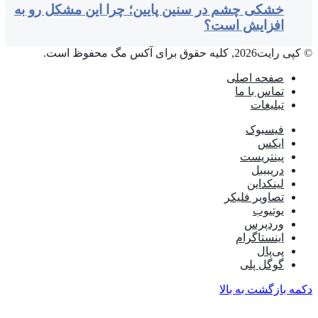
خشکی چشم در سنین پایین؛ چرا این مشکل رو به
افزایش است؟
© کپی رایت2026, کلیه حقوق برای آکس مگ محفوظ است.
صفحه اصلی
تماس با ما
تبلیغات
فیسبوک
ایکس
پینتریست
دریبببل
لینکداین
تصاویر فلیکر
یوتیوب
وردپرس
اینستاگرام
پی‌پال
گوگل پلی
دکمه بازگشت به بالا