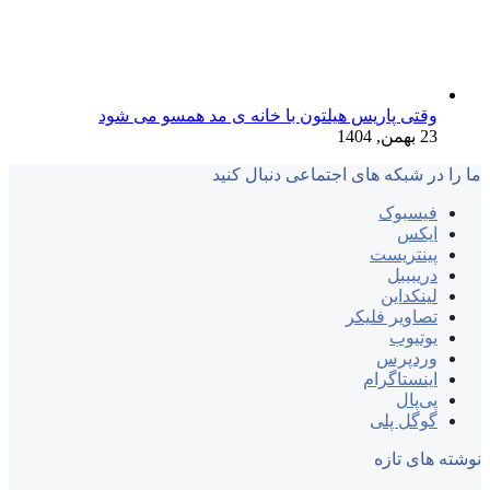
وقتی پاریس هیلتون با خانه‌ ی مد همسو می شود
23 بهمن, 1404
ما را در شبکه های اجتماعی دنبال کنید
فیسبوک
ایکس
پینتریست
دریبببل
لینکداین
تصاویر فلیکر
یوتیوب
وردپرس
اینستاگرام
پی‌پال
گوگل پلی
نوشته های تازه