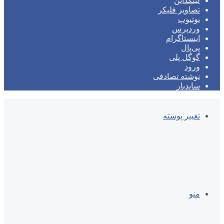
لینکداین
تصاویر فلیکر
یوتیوب
وردپرس
اینستاگرام
پی‌پال
گوگل پلی
ورود
نوشته تصادفی
سایدبار
تغییر پوسته
منو