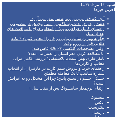
شنبه, 17 مرداد 1405
آخرین خبرها
آنچه که فقر و بی‌ پولی، به سر مغز می‌ آورد!
هشدار پدر خوانده: ترسناک‌ترین سناریوی هوش مصنوعی
راهنمای کامل جراحی بینی؛ از انتخاب جراح تا مراقبت های
بعد از عمل
چگونه بهترین سالن زیبایی در قم را انتخاب کنیم؟ 7 نکته
طلایی قبل از رزرو وقت
اولین مشخصات گلکسی S26 FE فاش شد!
آیا مطالعه کردن مغز انسان را تغییر می‌ دهد؟
تانکر فلزی بهتر است یا پلاستیکی؟ بررسی کامل مزایا،
معایب و کاربردها
راهنمای خرید و فروش سیم کارت در مازندران؛ از انتخاب
شماره مناسب تا یک معامله مطمئن
خشکی چشم در سنین پایین؛ چرا این مشکل رو به افزایش
است؟
ارتقای پرچمدار سامسونگ پس از هفت سال!
فیسبوک
ایکس
پینتریست
دریبببل