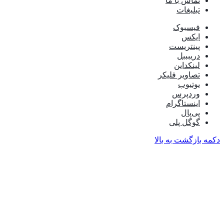
تماس با ما
تبلیغات
فیسبوک
ایکس
پینتریست
دریبببل
لینکداین
تصاویر فلیکر
یوتیوب
وردپرس
اینستاگرام
پی‌پال
گوگل پلی
دکمه بازگشت به بالا