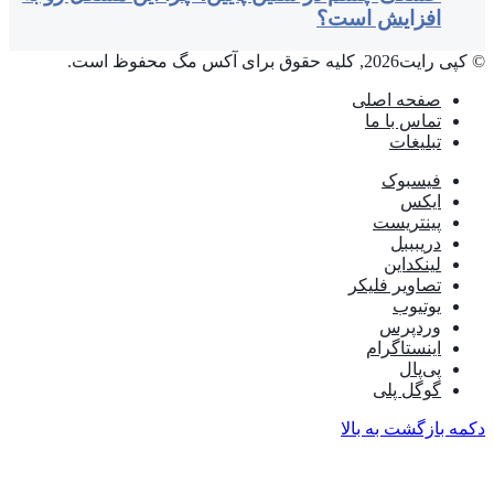
افزایش است؟
© کپی رایت2026, کلیه حقوق برای آکس مگ محفوظ است.
صفحه اصلی
تماس با ما
تبلیغات
فیسبوک
ایکس
پینتریست
دریبببل
لینکداین
تصاویر فلیکر
یوتیوب
وردپرس
اینستاگرام
پی‌پال
گوگل پلی
دکمه بازگشت به بالا