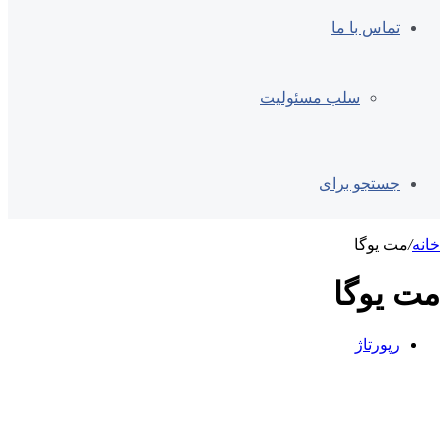
تماس با ما
سلب مسئولیت
جستجو برای
خانه
/
مت یوگا
مت یوگا
رپورتاژ