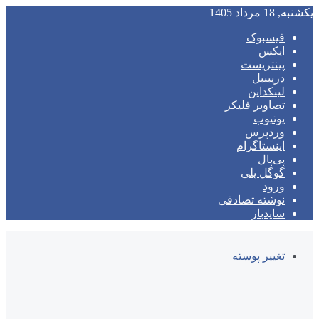
یکشنبه, 18 مرداد 1405
فیسبوک
ایکس
پینتریست
دریبببل
لینکداین
تصاویر فلیکر
یوتیوب
وردپرس
اینستاگرام
پی‌پال
گوگل پلی
ورود
نوشته تصادفی
سایدبار
تغییر پوسته