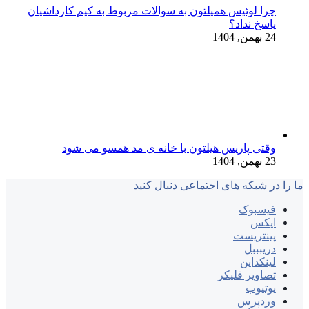
چرا لوئیس همیلتون به سوالات مربوط به کیم کارداشیان
پاسخ نداد؟
24 بهمن, 1404
وقتی پاریس هیلتون با خانه‌ ی مد همسو می شود
23 بهمن, 1404
ما را در شبکه های اجتماعی دنبال کنید
فیسبوک
ایکس
پینتریست
دریبببل
لینکداین
تصاویر فلیکر
یوتیوب
وردپرس