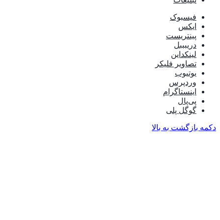
فیسبوک
ایکس
پینتریست
دریبببل
لینکداین
تصاویر فلیکر
یوتیوب
وردپرس
اینستاگرام
پی‌پال
گوگل پلی
دکمه بازگشت به بالا