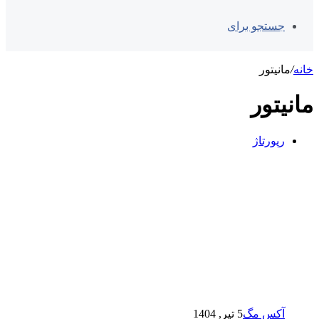
جستجو برای
خانه
/
مانیتور
مانیتور
رپورتاژ
آکس مگ
5 تیر, 1404