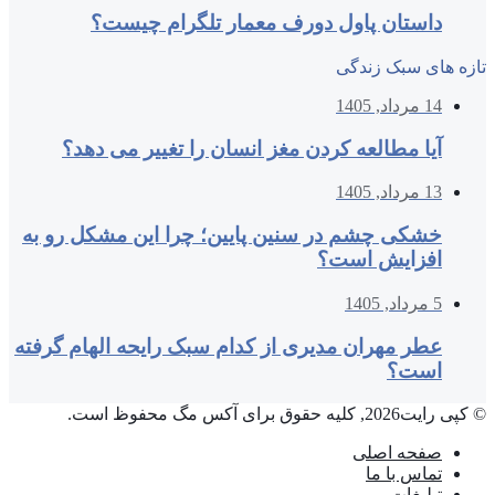
داستان پاول دورف معمار تلگرام چیست؟
تازه های سبک زندگی
14 مرداد, 1405
آیا مطالعه کردن مغز انسان را تغییر می‌ دهد؟
13 مرداد, 1405
خشکی چشم در سنین پایین؛ چرا این مشکل رو به
افزایش است؟
5 مرداد, 1405
عطر مهران مدیری از کدام سبک رایحه الهام گرفته
است؟
© کپی رایت2026, کلیه حقوق برای آکس مگ محفوظ است.
صفحه اصلی
تماس با ما
تبلیغات