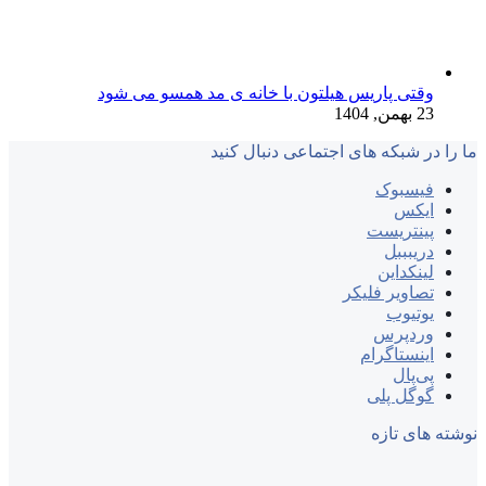
وقتی پاریس هیلتون با خانه‌ ی مد همسو می شود
23 بهمن, 1404
ما را در شبکه های اجتماعی دنبال کنید
فیسبوک
ایکس
پینتریست
دریبببل
لینکداین
تصاویر فلیکر
یوتیوب
وردپرس
اینستاگرام
پی‌پال
گوگل پلی
نوشته های تازه