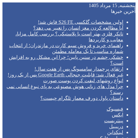
پنجشنبه, 15 مرداد 1405
آخرین خبرها
اولین مشخصات گلکسی S26 FE فاش شد!
آیا مطالعه کردن مغز انسان را تغییر می‌ دهد؟
تانکر فلزی بهتر است یا پلاستیکی؟ بررسی کامل مزایا،
معایب و کاربردها
راهنمای خرید و فروش سیم کارت در مازندران؛ از انتخاب
شماره مناسب تا یک معامله مطمئن
خشکی چشم در سنین پایین؛ چرا این مشکل رو به افزایش
است؟
ارتقای پرچمدار سامسونگ پس از هفت سال!
غیر فعال شد: قابلیت جنجالی Google Earth پس از یک روز!
انواع روشهای لیفت کردن پوست صورت
چرا مدل‌ های زبانی هوش مصنوعی به پای نبوغ انسانی نمی‌
رسند؟
داستان پاول دورف معمار تلگرام چیست؟
فیسبوک
ایکس
پینتریست
دریبببل
لینکداین