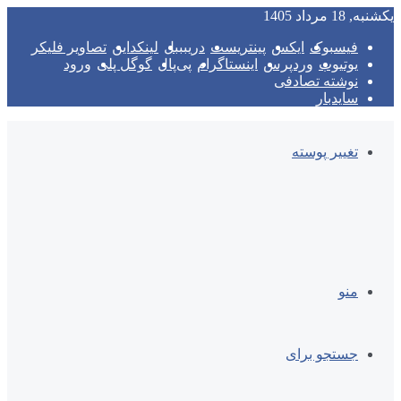
یکشنبه, 18 مرداد 1405
فیسبوک
ایکس
پینتریست
دریبببل
لینکداین
تصاویر فلیکر
یوتیوب
وردپرس
اینستاگرام
پی‌پال
گوگل پلی
ورود
نوشته تصادفی
سایدبار
تغییر پوسته
منو
جستجو برای