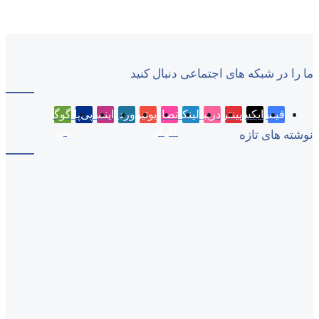
ما را در شبکه های اجتماعی دنبال کنید
فیسبوک
ایکس
پینتریست
دریبببل
لینکداین
تصاویر
یوتیوب
وردپرس
اینستاگرام
پی‌پال
گوگل
فلیکر
پلی
نوشته های تازه